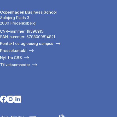
Copenhagen Business School
Solbjerg Plads 3
2000 Frederiksberg
CVR-nummer: 19596915
EAN-nummer: 5798009814821
Kontakt os og besøg campus
Pressekontakt
Nyt fra CBS
Til virksomheder
Opens in a new tab
Opens in a new tab
Opens in a new tab