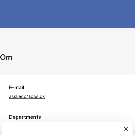
Om
E-mail
assl.eco@cbs.dk
Departments
Økonomisk institut
Room: POR/16.A-3.56