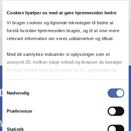
Cookies hjælper os med at gøre hjemmesiden bedre
Vi bruger cookies og lignende teknologier til bedre at
forstå hvordan hjemmesiden bruges, og til at vise mere
View research profile and publications
relevant information om vores uddannelser og tilbud.
Med dit samtykke indsamler vi oplysninger som et
anonymt ID, hvilken slags enhed og browser du besøger
os med, hvilket land du besøger os fra, og hvordan du
bruger hjemmesiden. Nogle data deles med
tredjepartsværktøjer, som vi bruger til statistik og
Samtykkevalg
Nødvendig
markedsføring. Du bestemmer selv - og kan altid trække
dit samtykke tilbage via knappen nederst til højre.
Præferencer
WE TRANSFORM SOCIETY WITH BUSINESS.
Statistik