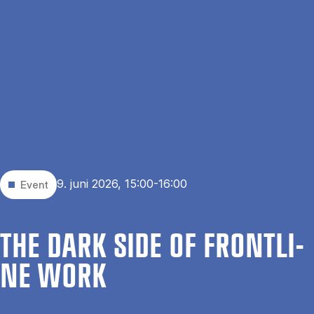
Gå til hovedindhold
Søg
Men
En
Hjem
Events
The Dark Side of Frontline Work
9. juni 2026, 15:00-16:00
Event
THE DARK SIDE OF FRONT­LI­
NE WORK