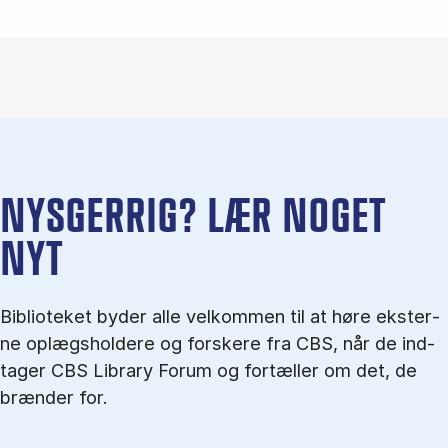
NYS­GER­RIG? LÆR NO­GET
NYT
Bi­bli­o­te­ket by­der alle vel­kom­men til at høre ek­ster­
ne op­lægs­hol­de­re og for­ske­re fra CBS, når de ind­
ta­ger CBS Li­brary Forum og for­tæl­ler om det, de
bræn­der for.