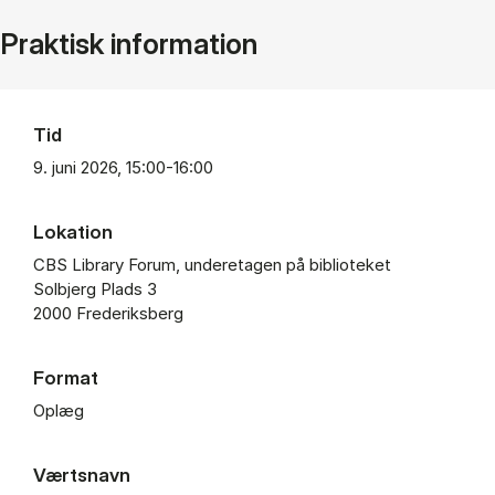
Praktisk information
Tid
9. juni 2026, 15:00-16:00
Lokation
CBS Li­brary Forum, un­de­re­ta­gen på bi­bli­o­te­ket
Sol­b­jerg Plads 3
2000 Fre­de­riks­berg
Format
Oplæg
Værtsnavn