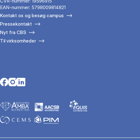
CVR-nummer: 19596915
EAN-nummer: 5798009814821
Kontakt os og besøg campus
Pressekontakt
Nyt fra CBS
Til virksomheder
Opens in a new tab
Opens in a new tab
Opens in a new tab