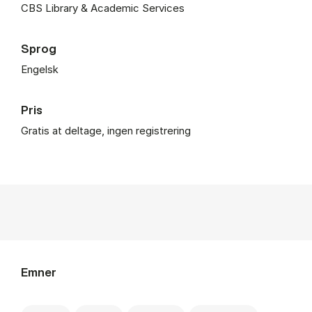
CBS Li­brary & Aca­de­mic Ser­vi­ces
Sprog
Engelsk
Pris
Gra­tis at del­ta­ge, in­gen re­gi­stre­ring
Emner