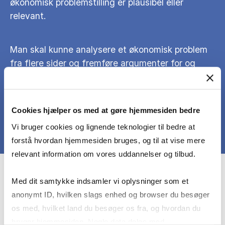
økonomisk problemstilling er plausibel eller
relevant.
Man skal kunne analysere et økonomisk problem
fra flere sider og fremføre argumenter for og
imod.
Cookies hjælper os med at gøre hjemmesiden bedre
Vi bruger cookies og lignende teknologier til bedre at
forstå hvordan hjemmesiden bruges, og til at vise mere
relevant information om vores uddannelser og tilbud.
Course prerequisites
Med dit samtykke indsamler vi oplysninger som et
anonymt ID, hvilken slags enhed og browser du besøger
os med, hvilket land du besøger os fra, og hvordan du
At de studerende kan læse engelsk faglitteratur
bruger hjemmesiden. Nogle data deles med