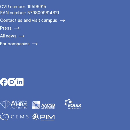
CVR number: 19596915
EAN number: 5798009814821
Contact us and visit campus
Press
All news
For companies
Opens in a new tab
Opens in a new tab
Opens in a new tab