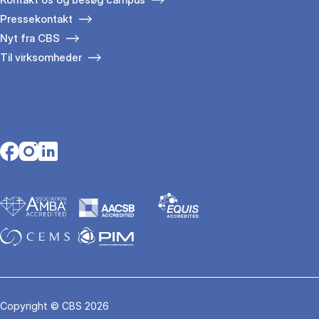
Pressekontakt
Nyt fra CBS
Til virksomheder
Opens in a new tab
Opens in a new tab
Opens in a new tab
Copyright © CBS 2026