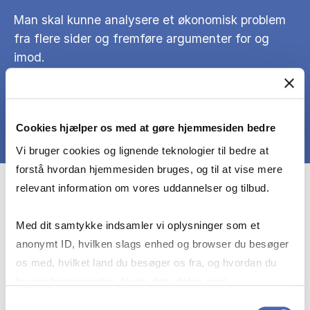
Man skal kunne analysere et økonomisk problem
fra flere sider og fremføre argumenter for og
imod.
Cookies hjælper os med at gøre hjemmesiden bedre
Vi bruger cookies og lignende teknologier til bedre at
forstå hvordan hjemmesiden bruges, og til at vise mere
relevant information om vores uddannelser og tilbud.
Course prerequisites
Med dit samtykke indsamler vi oplysninger som et
anonymt ID, hvilken slags enhed og browser du besøger
At de studerende kan læse engelsk faglitteratur
os med, hvilket land du besøger os fra, og hvordan du
samt deltage i faglige aktiviteter på engelsk.
Herudover er det en fordel at have
bruger hjemmesiden. Nogle data deles med
grundlæggende kendskab til matematik svarende
tredjepartsværktøjer, som vi bruger til statistik og
Samtykkevalg