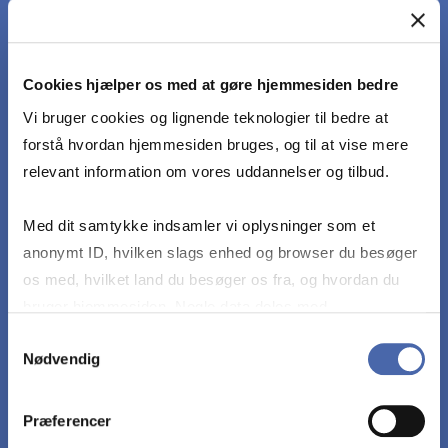
foretage en kritisk vurdering af forskellige teorier
om projekter fra pensum, alene og i forhold til
Cookies hjælper os med at gøre hjemmesiden bedre
andre teorier om projekter i pensum
Vi bruger cookies og lignende teknologier til bedre at
forstå hvordan hjemmesiden bruges, og til at vise mere
relevant information om vores uddannelser og tilbud.
anvende teori til at redegøre for og sammenligne
forskellige typer af projekter og deres forskellige
Med dit samtykke indsamler vi oplysninger som et
samarbejds- og midlertidige
anonymt ID, hvilken slags enhed og browser du besøger
organisatoriskeudfordringer
os med, hvilket land du besøger os fra, og hvordan du
bruger hjemmesiden. Nogle data deles med
anvende teori til at analysere og diskutere
tredjepartsværktøjer, som vi bruger til statistik og
Samtykkevalg
udfordringer og muligheder ved at håndtere og
Nødvendig
markedsføring. Du bestemmer selv - og kan altid trække
evaluere projekter med forskellige typer af
dit samtykke tilbage via knappen nederst til højre.
usikkerheder og kompleksiteter
Præferencer