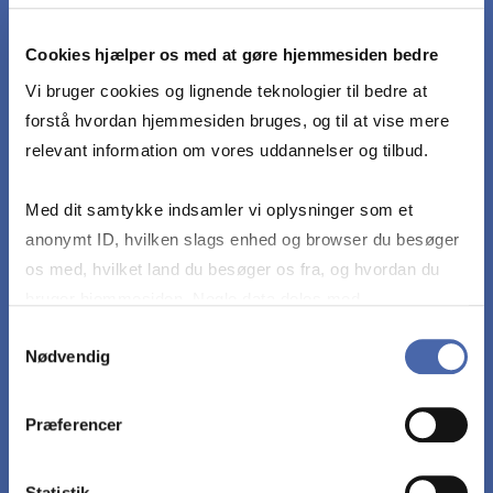
om projekter fra pensum, alene og i forhold til
andre teorier om projekter i pensum
Cookies hjælper os med at gøre hjemmesiden bedre
Vi bruger cookies og lignende teknologier til bedre at
anvende teori til at redegøre for og sammenligne
forstå hvordan hjemmesiden bruges, og til at vise mere
forskellige typer af projekter og deres forskellige
relevant information om vores uddannelser og tilbud.
samarbejds- og midlertidige
organisatoriskeudfordringer
Med dit samtykke indsamler vi oplysninger som et
anonymt ID, hvilken slags enhed og browser du besøger
os med, hvilket land du besøger os fra, og hvordan du
anvende teori til at analysere og diskutere
bruger hjemmesiden. Nogle data deles med
udfordringer og muligheder ved at håndtere og
tredjepartsværktøjer, som vi bruger til statistik og
Samtykkevalg
evaluere projekter med forskellige typer af
Nødvendig
markedsføring. Du bestemmer selv - og kan altid trække
usikkerheder og kompleksiteter
dit samtykke tilbage via knappen nederst til højre.
Præferencer
anvende teori til at analysere og diskutere
dilemmaer med at udvikle og integrere viden i
Statistik