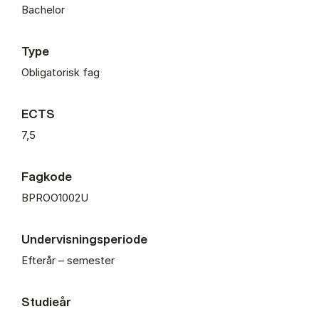
Bachelor
Type
Obligatorisk fag
ECTS
7,5
Fagkode
BPROO1002U
Undervisningsperiode
Efterår – semester
Studieår