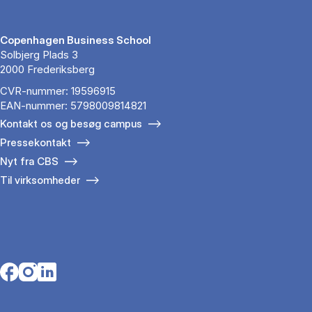
Copenhagen Business School
Solbjerg Plads 3
2000 Frederiksberg
CVR-nummer: 19596915
EAN-nummer: 5798009814821
Kontakt os og besøg campus
Pressekontakt
Nyt fra CBS
Til virksomheder
Opens in a new tab
Opens in a new tab
Opens in a new tab