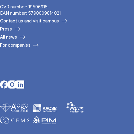
CVR number: 19596915
EAN number: 5798009814821
Contact us and visit campus
Press
All news
For companies
Opens in a new tab
Opens in a new tab
Opens in a new tab