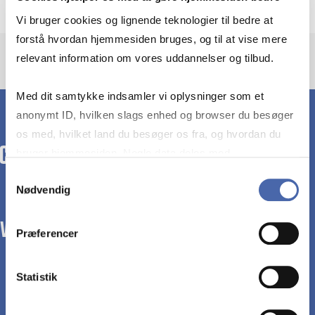
Vi bruger cookies og lignende teknologier til bedre at
forstå hvordan hjemmesiden bruges, og til at vise mere
relevant information om vores uddannelser og tilbud.
Med dit samtykke indsamler vi oplysninger som et
anonymt ID, hvilken slags enhed og browser du besøger
os med, hvilket land du besøger os fra, og hvordan du
bruger hjemmesiden. Nogle data deles med
tredjepartsværktøjer, som vi bruger til statistik og
Samtykkevalg
Nødvendig
markedsføring. Du bestemmer selv - og kan altid trække
dit samtykke tilbage via knappen nederst til højre.
WE TRANSFORM SOCIETY WITH BUSINESS.
Præferencer
Statistik