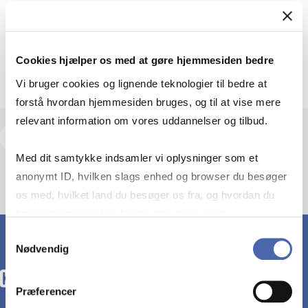
Departments
Department of Strategy and Innovation
Room: KIL/14.A-2.81
Cookies hjælper os med at gøre hjemmesiden bedre
Vi bruger cookies og lignende teknologier til bedre at
forstå hvordan hjemmesiden bruges, og til at vise mere
relevant information om vores uddannelser og tilbud.
View research profile and publications
Med dit samtykke indsamler vi oplysninger som et
anonymt ID, hvilken slags enhed og browser du besøger
os med, hvilket land du besøger os fra, og hvordan du
bruger hjemmesiden. Nogle data deles med
tredjepartsværktøjer, som vi bruger til statistik og
Samtykkevalg
Nødvendig
markedsføring. Du bestemmer selv - og kan altid trække
dit samtykke tilbage via knappen nederst til højre.
Præferencer