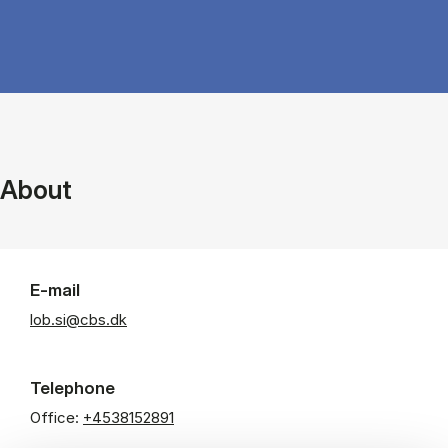
About
E-mail
lob.si@cbs.dk
Telephone
Office:
+4538152891