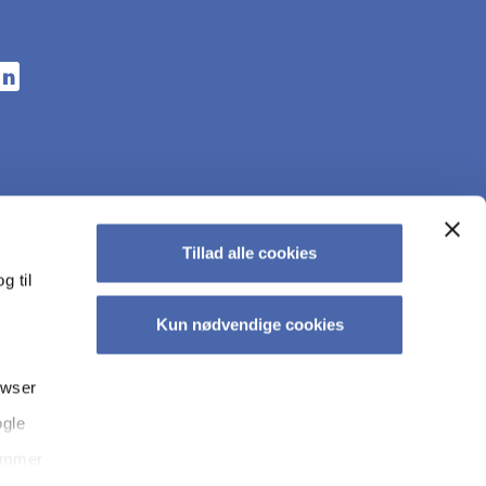
n a new tab
s in a new tab
pens in a new tab
Tillad alle cookies
g til
Kun nødvendige cookies
owser
ogle
tec­tion at CBS
Accessibility statement
Whistleblower scheme
temmer