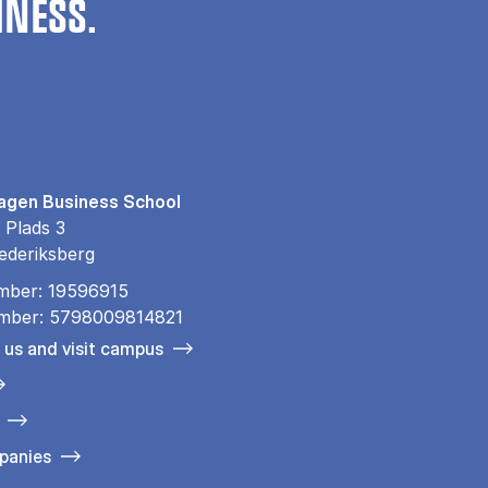
INESS.
gen Business School
 Plads 3
ederiksberg
mber: 19596915
mber: 5798009814821
 us and visit campus
panies