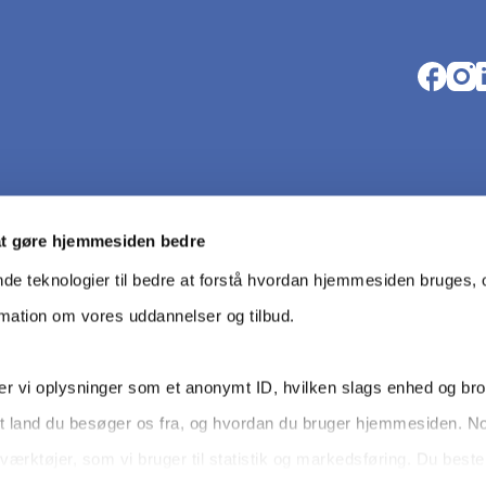
Opens i
Open
O
at gøre hjemmesiden bedre
nde teknologier til bedre at forstå hvordan hjemmesiden bruges, o
rmation om vores uddannelser og tilbud.
r vi oplysninger som et anonymt ID, hvilken slags enhed og br
t land du besøger os fra, og hvordan du bruger hjemmesiden. N
Data pro­
værktøjer, som vi bruger til statistik og markedsføring. Du bes