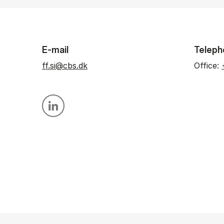
E-mail
Teleph
ff.si@cbs.dk
Office:
Personal linkedin profile