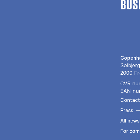
BUS
Copenha
Solbjerg
2000 Fr
CVR nu
EAN nu
Contact
Press
All news
For com