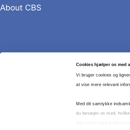
About CBS
Cookies hjælper os med 
Vi bruger cookies og ligne
at vise mere relevant info
Med dit samtykke indsamle
du besøger os med, hvilke
Copyright © CBS 2026
data deles med tredjeparts