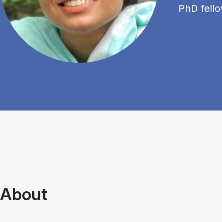
PhD fell
About