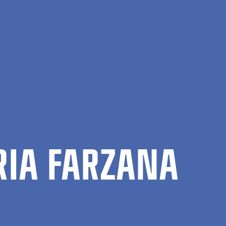
 and Innovation
Faria Farzana
RIA FAR­Z­ANA