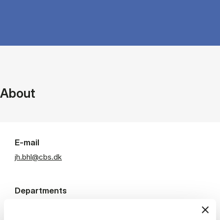
About
E-mail
jh.bhl@cbs.dk
Departments
Department of Business Humanities and Law
Room: POR/18.B-2.138