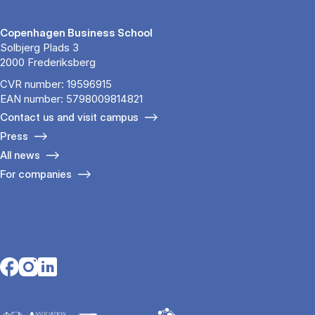
Copenhagen Business School
Solbjerg Plads 3
2000 Frederiksberg
CVR number: 19596915
EAN number: 5798009814821
Contact us and visit campus
Press
All news
For companies
Opens in a new tab
Opens in a new tab
Opens in a new tab