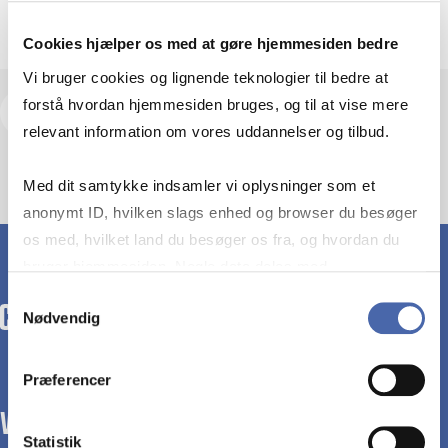
Cookies hjælper os med at gøre hjemmesiden bedre
Vi bruger cookies og lignende teknologier til bedre at
forstå hvordan hjemmesiden bruges, og til at vise mere
View research profile and publications
relevant information om vores uddannelser og tilbud.
Med dit samtykke indsamler vi oplysninger som et
anonymt ID, hvilken slags enhed og browser du besøger
os med, hvilket land du besøger os fra, og hvordan du
bruger hjemmesiden. Nogle data deles med
tredjepartsværktøjer, som vi bruger til statistik og
Samtykkevalg
Nødvendig
markedsføring. Du bestemmer selv - og kan altid trække
dit samtykke tilbage via knappen nederst til højre.
Præferencer
WE TRANSFORM SOCIETY WITH BUSINESS.
Statistik