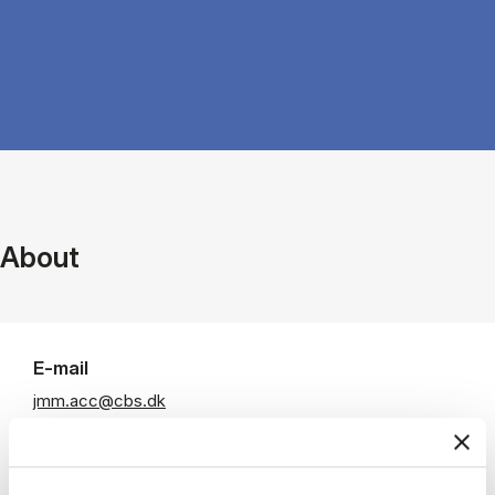
About
E-mail
jmm.acc@cbs.dk
Departments