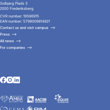
Solbjerg Plads 3
2000 Frederiksberg
CVR number: 19596915
EAN number: 5798009814821
Contact us and visit campus
Press
All news
For companies
Opens in a new tab
Opens in a new tab
Opens in a new tab