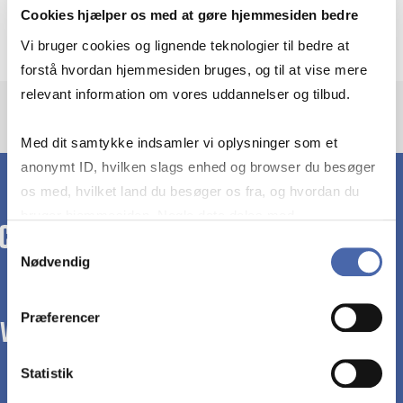
Department of Accounting
Cookies hjælper os med at gøre hjemmesiden bedre
Vi bruger cookies og lignende teknologier til bedre at
forstå hvordan hjemmesiden bruges, og til at vise mere
relevant information om vores uddannelser og tilbud.
Med dit samtykke indsamler vi oplysninger som et
anonymt ID, hvilken slags enhed og browser du besøger
os med, hvilket land du besøger os fra, og hvordan du
bruger hjemmesiden. Nogle data deles med
tredjepartsværktøjer, som vi bruger til statistik og
Samtykkevalg
Nødvendig
markedsføring. Du bestemmer selv - og kan altid trække
dit samtykke tilbage via knappen nederst til højre.
Præferencer
WE TRANSFORM SOCIETY WITH BUSINESS.
Statistik