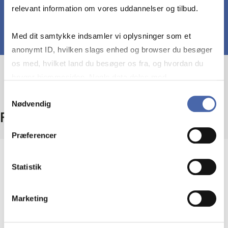
relevant information om vores uddannelser og tilbud.
Med dit samtykke indsamler vi oplysninger som et
anonymt ID, hvilken slags enhed og browser du besøger
os med, hvilket land du besøger os fra, og hvordan du
bruger hjemmesiden. Nogle data deles med
tredjepartsværktøjer, som vi bruger til statistik og
Samtykkevalg
Nødvendig
markedsføring. Du bestemmer selv - og kan altid trække
Facts
dit samtykke tilbage via knappen nederst til højre.
Præferencer
Level
Statistik
Bachelor
Marketing
Type
Mandatory course – also offered as elective