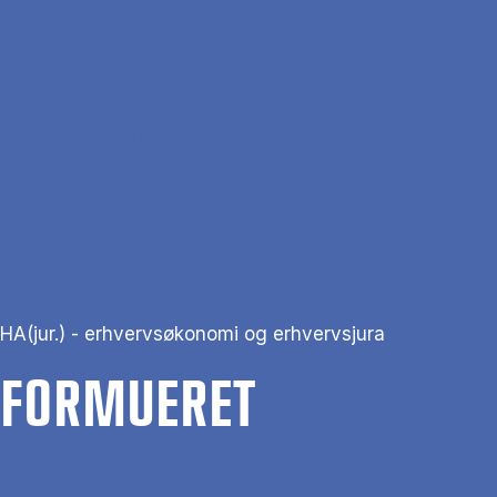
Skip to main content
Search
Men
Da
Home
Formueret
HA(jur.) - erhvervsøkonomi og erhvervsjura
FOR­MU­E­RET