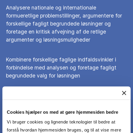
Analysere nationale og internationale
formueretlige problemstillinger, argumentere for
forskellige fagligt begrundede løsninger og
foretage en kritisk afvejning af de retlige
argumenter og løsningsmuligheder
Kombinere forskellige faglige indfaldsvinkler i
forbindelse med analysen og foretage fagligt
begrundede valg for løsningen
Præsentere løsninger og argumenter på en
systematisk og sammenhængende måde, der
viser overblik, indsigt og forståelse for fagets
Cookies hjælper os med at gøre hjemmesiden bedre
problemstillinger
Vi bruger cookies og lignende teknologier til bedre at
forstå hvordan hjemmesiden bruges, og til at vise mere