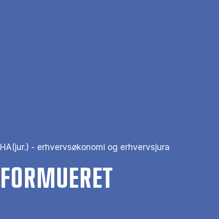
Gå til hovedindhold
Søg
Men
En
Hjem
Formueret
HA(jur.) - erhvervsøkonomi og erhvervsjura
FOR­MU­E­RET