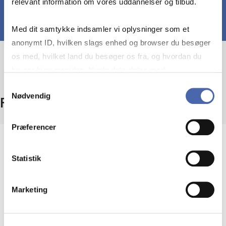
relevant information om vores uddannelser og tilbud.
Med dit samtykke indsamler vi oplysninger som et
anonymt ID, hvilken slags enhed og browser du besøger
os med, hvilket land du besøger os fra, og hvordan du
bruger hjemmesiden. Nogle data deles med
tredjepartsværktøjer, som vi bruger til statistik og
Samtykkevalg
Nødvendig
markedsføring. Du bestemmer selv - og kan altid trække
Fakta
dit samtykke tilbage via knappen nederst til højre.
Præferencer
Niveau
Statistik
Bachelor
Type
Marketing
Obligatorisk fag – også udbudt som valgfag