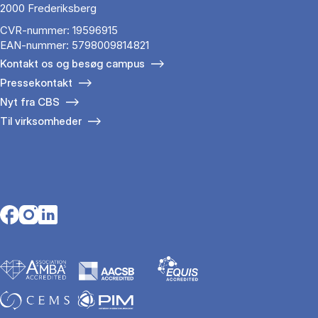
2000 Frederiksberg
CVR-nummer: 19596915
EAN-nummer: 5798009814821
Kontakt os og besøg campus
Pressekontakt
Nyt fra CBS
Til virksomheder
Opens in a new tab
Opens in a new tab
Opens in a new tab