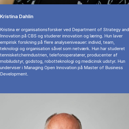
Kristina Dahlin
Kristina er organisationsforsker ved Department of Strategy and
Innovation på CBS og studerer innovation og læring. Hun laver
empirisk forskning på flere analyseniveauer: individ, team,
teknologi og organisation såvel som netværk. Hun har studeret
tennisketcherindustrien, telefonoperatører, producenter af
mobiludstyr, godstog, robotteknologi og medicinsk udstyr. Hun
underviser i Managing Open Innovation på Master of Business
Development.