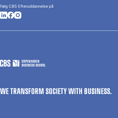
Følg CBS Efteruddannelse på
Opens in a new tab
Opens in a new tab
Opens in a new tab
WE TRANSFORM SOCIETY WITH BUSINESS.