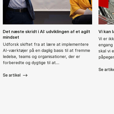
Det næ­ste skridt i AI: ud­vik­lin­gen af et agilt
Vi kan 
mind­set
Vi er ik
Udforsk skiftet fra at lære at implementere
engang 
AI-værktøjer på en daglig basis til at fremme
skal vi 
ledelse, teams og organisationer, der er
påpeger
forberedte og dygtige til at…
Se artik
Se artikel