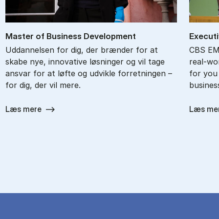
Ma­ster of Bu­si­ness De­ve­l­op­ment
Ex­ec­ut
Uddannelsen for dig, der brænder for at
CBS EMB
skabe nye, innovative løsninger og vil tage
real-wor
ansvar for at løfte og udvikle forretningen –
for you
for dig, der vil mere.
busines
Læs mere
Læs me