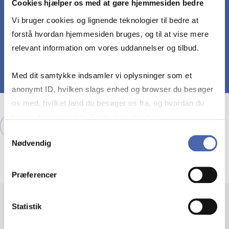
Cookies hjælper os med at gøre hjemmesiden bedre
udfordringer og samler mennesker på tværs
Vi bruger cookies og lignende teknologier til bedre at
af brancher og generationer for at lære,
forstå hvordan hjemmesiden bruges, og til at vise mere
udveksle idéer og skabe reel forandring.
relevant information om vores uddannelser og tilbud.
Med dit samtykke indsamler vi oplysninger som et
anonymt ID, hvilken slags enhed og browser du besøger
os med, hvilket land du besøger os fra, og hvordan du
bruger hjemmesiden. Nogle data deles med
Udforsk vores events her.
tredjepartsværktøjer, som vi bruger til statistik og
Samtykkevalg
Nødvendig
markedsføring. Du bestemmer selv - og kan altid trække
dit samtykke tilbage via knappen nederst til højre.
Præferencer
Statistik