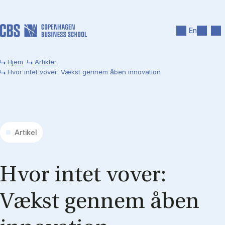
Gå til hovedindhold
Søg
Men
En
Hjem
Artikler
Hvor intet vover: Vækst gennem åben innovation
Artikel
Hvor in­tet vover:
Vækst gen­nem åben