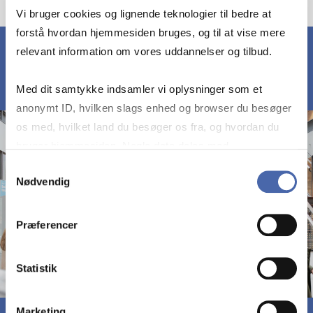
Vi bruger cookies og lignende teknologier til bedre at
forstå hvordan hjemmesiden bruges, og til at vise mere
relevant information om vores uddannelser og tilbud.
Med dit samtykke indsamler vi oplysninger som et
anonymt ID, hvilken slags enhed og browser du besøger
os med, hvilket land du besøger os fra, og hvordan du
bruger hjemmesiden. Nogle data deles med
tredjepartsværktøjer, som vi bruger til statistik og
Samtykkevalg
Nødvendig
markedsføring. Du bestemmer selv - og kan altid trække
dit samtykke tilbage via knappen nederst til højre.
Præferencer
Statistik
Marketing