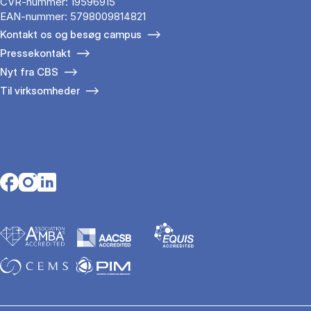
CVR-nummer: 19596915
EAN-nummer: 5798009814821
Kontakt os og besøg campus
Pressekontakt
Nyt fra CBS
Til virksomheder
Opens in a new tab
Opens in a new tab
Opens in a new tab