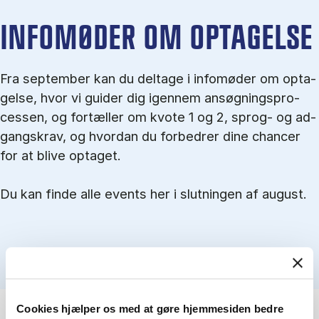
IN­FO­MØ­DER OM OP­TA­GEL­SE
Fra september kan du del­tage i in­fo­mø­der om op­ta­
gel­se, hvor vi gu­i­der dig igen­nem an­søg­nings­pro­
ces­sen, og for­tæl­ler om kvo­te 1 og 2, sprog- og ad­
gangs­krav, og hvordan du forbedrer dine chancer
for at blive optaget.
Du kan finde alle events her i slutningen af august.
Cookies hjælper os med at gøre hjemmesiden bedre