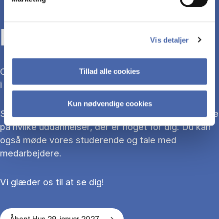
KOM TIL ÅBENT HUS
Vis detaljer
Overvejer du at søge ind på en bacheloruddannelse
Tillad alle cookies
i 2027?
Kun nødvendige cookies
Så kom med til Åbent Hus, hvor du kan blive klogere
på hvilke uddannelser, der er noget for dig. Du kan
også møde vores studerende og tale med
medarbejdere.
Vi glæder os til at se dig!
Åbent Hus 29. januar 2027