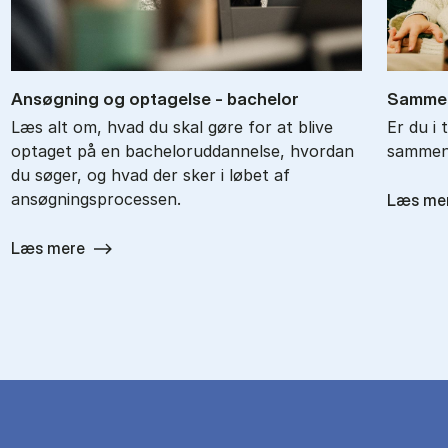
An­søg­ning og op­ta­gel­se - ba­chel­or
Sam­men
Læs alt om, hvad du skal gøre for at blive
Er du i 
optaget på en bacheloruddannelse, hvordan
sammenl
du søger, og hvad der sker i løbet af
ansøgningsprocessen.
Læs me
Læs mere