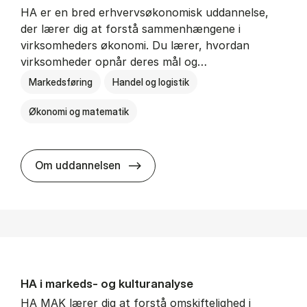
HA er en bred erhvervsøkonomisk uddannelse,
der lærer dig at forstå sammenhængene i
virksomheders økonomi. Du lærer, hvordan
virksomheder opnår deres mål og…
Markedsføring
Handel og logistik
Økonomi og matematik
HA al­men erhvervs­økonomi
Om uddannelsen
HA i mar­keds- og kul­tu­r­a­na­ly­se
HA MAK lærer dig at forstå omskiftelighed i