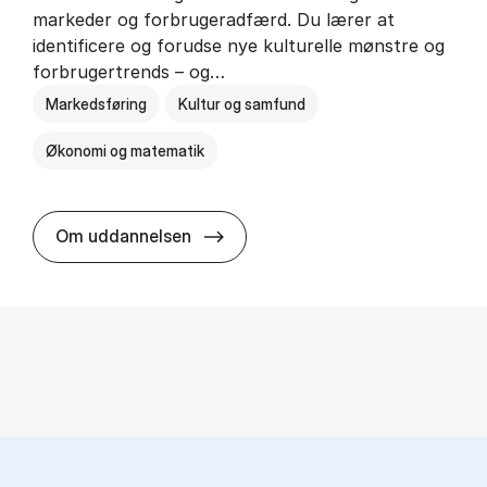
markeder og forbrugeradfærd. Du lærer at
identificere og forudse nye kulturelle mønstre og
forbrugertrends – og…
Markedsføring
Kultur og samfund
Økonomi og matematik
HA i mar­keds- og kul­tu­r­a­na­ly­se
Om uddannelsen