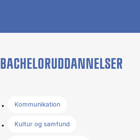
BACHELORUDDANNELSER
Filter by topics
Kommunikation
Kultur og samfund