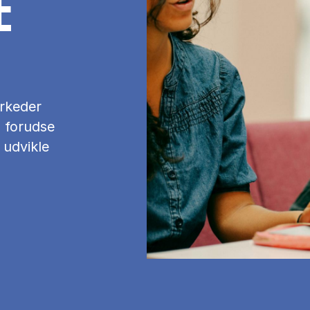
E
arkeder
g forudse
 udvikle