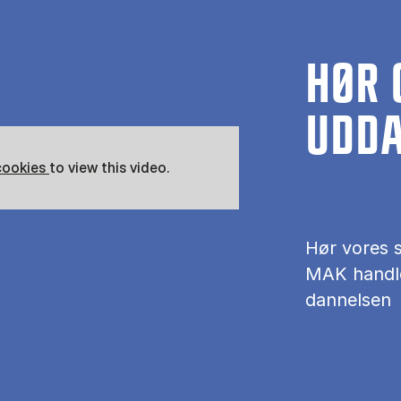
HØR
UDD
cookies
to view this video.
Hør vo­res st
MAK hand­l
dan­nel­sen