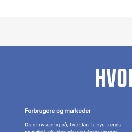
HVO
Forbrugere og markeder
Du er nysgerrig på, hvordan fx nye trends
og digital udvikling påvirker forbrugerens