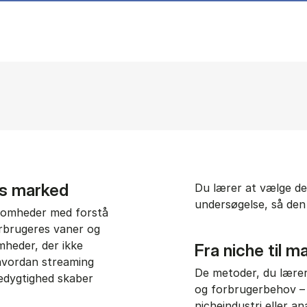
ns marked
Du lærer at vælge de
undersøgelse, så den 
somheder med forstå
orbrugeres vaner og
mheder, der ikke
Fra niche til 
 hvordan streaming
De metoder, du lærer
edygtighed skaber
og forbrugerbehov – 
nicheindustri eller a