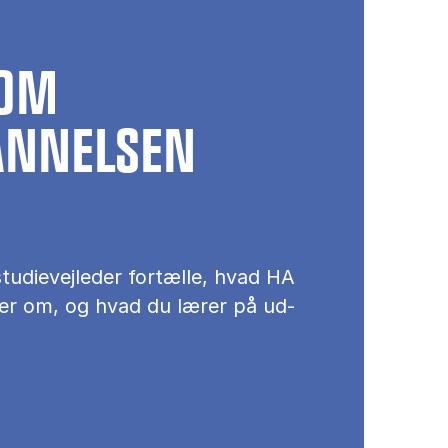
 OM
ANNELSEN
u­di­e­vej­le­der for­tæl­le, hvad HA
er om, og hvad du læ­rer på ud­