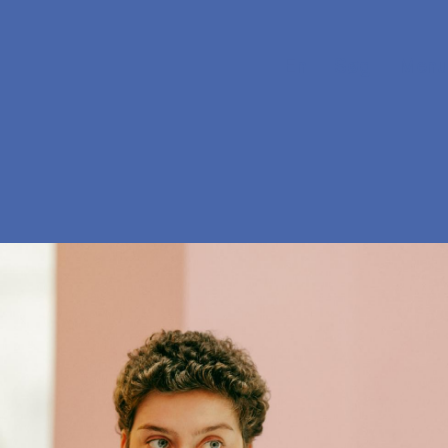
En
Søg
Menu