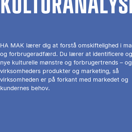
KUL­TU­R­A­NA­LY­S
HA MAK lærer dig at forstå omskiftelighed i m
og forbrugeradfærd. Du lærer at identificere o
nye kulturelle mønstre og forbrugertrends – og
virksomheders produkter og marketing, så
virksomheden er på forkant med markedet og
kundernes behov.