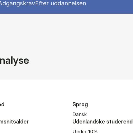
l
Show panel
Show panel
Adgangskrav
Efter uddannelsen
nalyse
ed
Sprog
Dansk
snitsalder
Udenlandske studeren
Under 10%