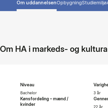
Show panel
Show panel
Show pane
Om uddannelsen
Opbygning
Studiemiljø
Tablist controls
Om HA i markeds- og kultura
Niveau
Varigh
bachelor
3 år
Kønsfordeling – mænd /
Gennem
kvinder
22 år