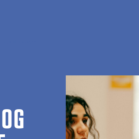
 og kulturanalyse
 OG