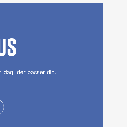
US
 dag, der pas­ser dig.