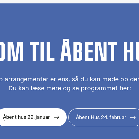
OM TIL ÅBENT H
o ar­ran­ge­men­ter er ens, så du kan møde op den
Du kan læse mere og se programmet her:
Åbent hus 29. januar
Åbent Hus 24. februar