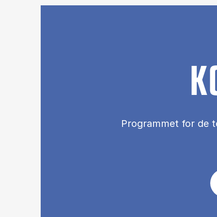
K
Pro­gram­met for de t