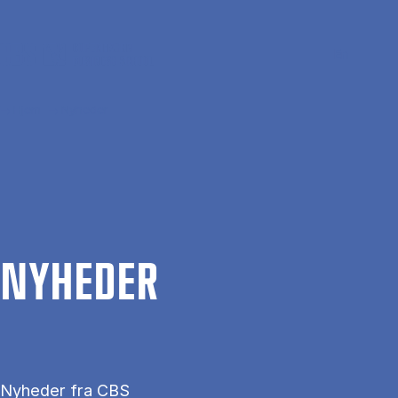
Gå til hovedindhold
Søg
Men
En
Hjem
Nyheder
NYHE­DER
Nyheder fra CBS