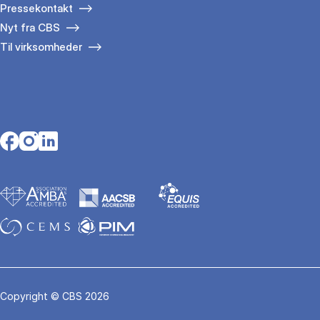
Pressekontakt
Nyt fra CBS
Til virksomheder
Opens in a new tab
Opens in a new tab
Opens in a new tab
Copyright © CBS 2026