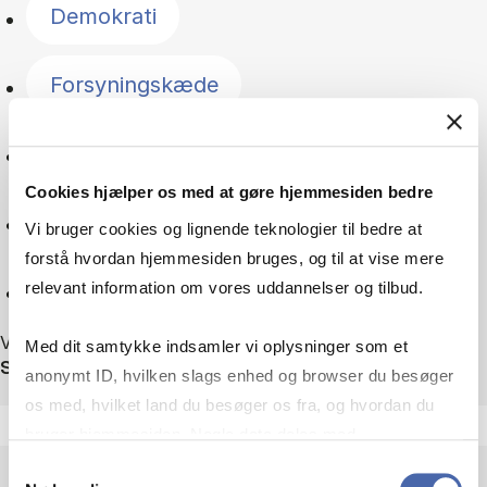
Demokrati
Forsyningskæde
Geopolitik
Cookies hjælper os med at gøre hjemmesiden bedre
Immigration
Vi bruger cookies og lignende teknologier til bedre at
forstå hvordan hjemmesiden bruges, og til at vise mere
Nulstil
relevant information om vores uddannelser og tilbud.
Viser 75 ud af 75 nyheder
Med dit samtykke indsamler vi oplysninger som et
Sortér efter
anonymt ID, hvilken slags enhed og browser du besøger
os med, hvilket land du besøger os fra, og hvordan du
bruger hjemmesiden. Nogle data deles med
tredjepartsværktøjer, som vi bruger til statistik og
Samtykkevalg