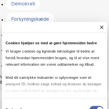
Demokrati
Forsyningskæde
Geopolitik
Cookies hjælper os med at gøre hjemmesiden bedre
Grøn omstilling
Vi bruger cookies og lignende teknologier til bedre at
forstå hvordan hjemmesiden bruges, og til at vise mere
Nulstil
relevant information om vores uddannelser og tilbud.
Viser 75 ud af 75 nyheder
Med dit samtykke indsamler vi oplysninger som et
Sortér efter
anonymt ID, hvilken slags enhed og browser du besøger
os med, hvilket land du besøger os fra, og hvordan du
bruger hjemmesiden. Nogle data deles med
tredjepartsværktøjer, som vi bruger til statistik og
Samtykkevalg