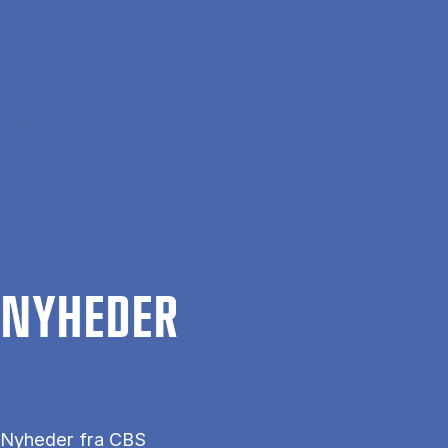
Gå til hovedindhold
Søg
Men
En
Hjem
Nyheder
NYHE­DER
Nyheder fra CBS