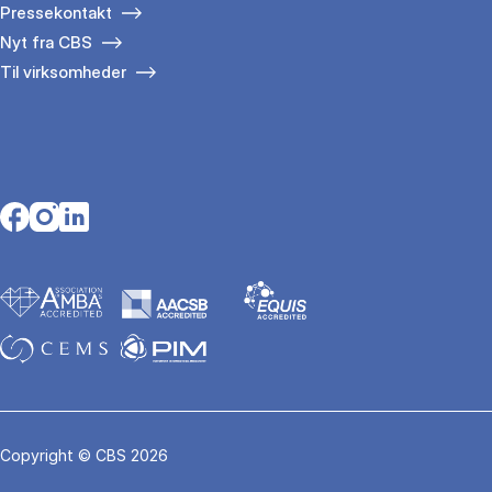
Pressekontakt
Nyt fra CBS
Til virksomheder
Opens in a new tab
Opens in a new tab
Opens in a new tab
Copyright © CBS 2026