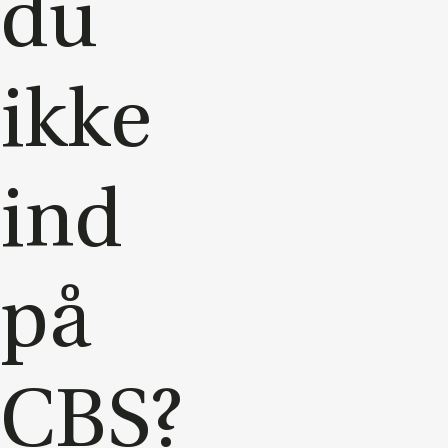
du
ikke
ind
på
CBS?