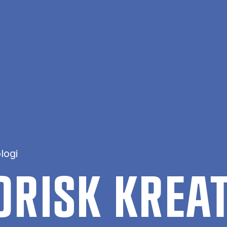
logi
O­RISK KRE­A­T