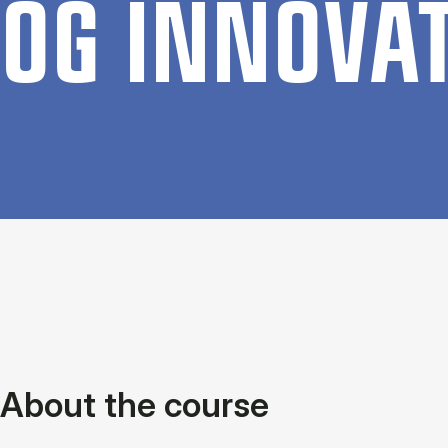
OG IN­NOVA­
About the course