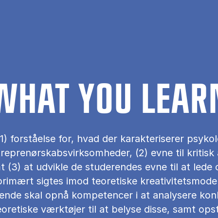
WHAT YOU LEAR
 forståelse for, hvad der karakteriserer psykolog
reprenørskabsvirksomheder, (2) evne til kritisk
mt (3) at udvikle de studerendes evne til at lede 
 primært sigtes imod teoretiske kreativitetsmode
erende skal opnå kompetencer i at analysere konk
oretiske værktøjer til at belyse disse, samt opst