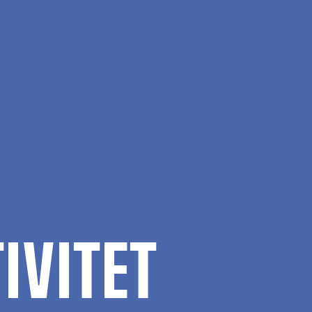
Da
Search
Menu
I­VI­TET