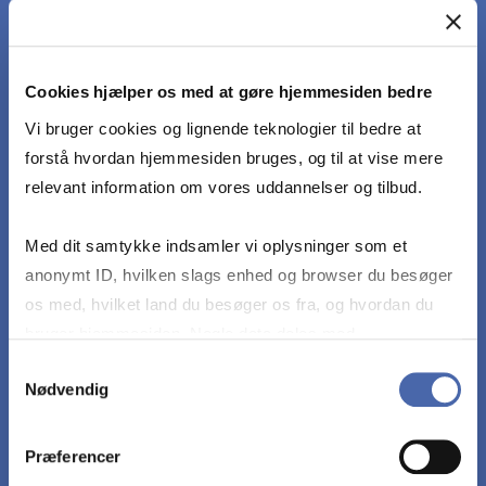
WHAT YOU LEARN
Fagets mål er, at den studerende skal
Cookies hjælper os med at gøre hjemmesiden bedre
have/kunne
Vi bruger cookies og lignende teknologier til bedre at
forstå hvordan hjemmesiden bruges, og til at vise mere
Kendskab til juridisk data og de grundlæggende
relevant information om vores uddannelser og tilbud.
retskilder i dansk ret, herunder særligt inden for
aftaleretten
Med dit samtykke indsamler vi oplysninger som et
anonymt ID, hvilken slags enhed og browser du besøger
Analytisk forståelse for retskildernes systematik,
os med, hvilket land du besøger os fra, og hvordan du
indbyrdes vægtning og hjemmelsgrundlag,
bruger hjemmesiden. Nogle data deles med
herunder forståelse for anvendelsen af juridiske
tredjepartsværktøjer, som vi bruger til statistik og
Samtykkevalg
data
Nødvendig
markedsføring. Du bestemmer selv - og kan altid trække
dit samtykke tilbage via knappen nederst til højre.
Analysere de i fagets beskrevne aftaleretlige
Præferencer
regler og retskilder og forstå samspillet til en