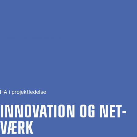
Skip to main content
Search
Men
Da
Home
Innovation og netværk
HA i projektledelse
IN­NOVA­TION OG NET­
VÆRK