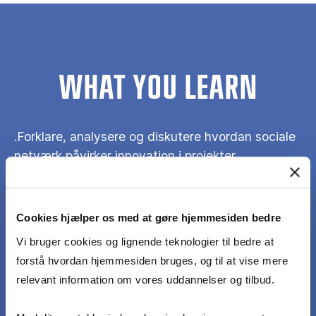
WHAT YOU LEARN
.Forklare, analysere og diskutere hvordan sociale
netværk påvirker innovation i projekter
Udvælge og anvende teori fra pensum til at
Cookies hjælper os med at gøre hjemmesiden bedre
analysere konkrete problemstillinger
Vi bruger cookies og lignende teknologier til bedre at
forstå hvordan hjemmesiden bruges, og til at vise mere
Redegøre for og diskutere centrale begreber og
relevant information om vores uddannelser og tilbud.
teorier om netværks betydning for innovation.