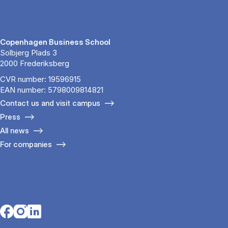
Copenhagen Business School
Solbjerg Plads 3
2000 Frederiksberg
CVR number: 19596915
EAN number: 5798009814821
Contact us and visit campus
Press
All news
For companies
Opens in a new tab
Opens in a new tab
Opens in a new tab