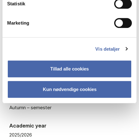
Statistik
Type
Marketing
Mandatory course
ECTS
Vis detaljer
7.5
Tillad alle cookies
Course code
BPROO2010U
Kun nødvendige cookies
Teaching periods
Autumn – semester
Academic year
2025/2026