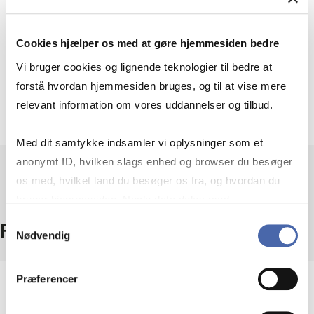
Mikroøkonomi svarende til faget Mikroøkonomi
Cookies hjælper os med at gøre hjemmesiden bedre
på HA(pro.). Viden om det danske skattesystem
svarende til beregning af årets indkomstskat ved
Vi bruger cookies og lignende teknologier til bedre at
varierende personlig indkomst, kapitalindkomst og
forstå hvordan hjemmesiden bruges, og til at vise mere
aktieindkomst for en lønmodtager i en given
relevant information om vores uddannelser og tilbud.
kommune.
Med dit samtykke indsamler vi oplysninger som et
anonymt ID, hvilken slags enhed og browser du besøger
os med, hvilket land du besøger os fra, og hvordan du
bruger hjemmesiden. Nogle data deles med
tredjepartsværktøjer, som vi bruger til statistik og
Samtykkevalg
Facts
Nødvendig
markedsføring. Du bestemmer selv - og kan altid trække
dit samtykke tilbage via knappen nederst til højre.
Præferencer
Level
Bachelor