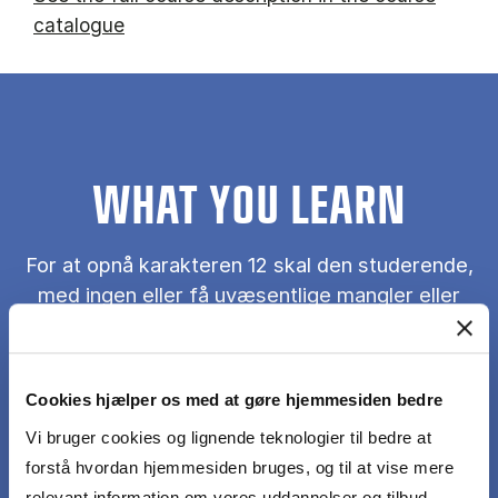
catalogue
WHAT YOU LEARN
For at opnå karakteren 12 skal den studerende,
med ingen eller få uvæsentlige mangler eller
fejl, opfylde følgende læringsmål:
Problemformuleringen er klar, gennemarbejdet,
Cookies hjælper os med at gøre hjemmesiden bedre
begrebsfast og entydig og der argumenteres for
Vi bruger cookies og lignende teknologier til bedre at
problemformuleringens relation til projektets og
forstå hvordan hjemmesiden bruges, og til at vise mere
studiets faglighed.
relevant information om vores uddannelser og tilbud.