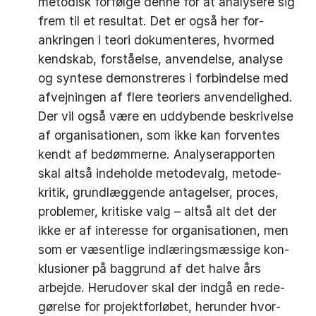
metodisk forfølge denne for at analysere sig
frem til et resultat. Det er også her for­
ankringen i teori dokumenteres, hvormed
kendskab, forstå­else, anvendelse, analyse
og syntese demonstreres i forbindelse med
afvejningen af flere teoriers anvendelighed.
Der vil også være en uddybende beskrivelse
af organisationen, som ikke kan forven­tes
kendt af bedømmerne. Ana­lyse­rapporten
skal altså indeholde meto­devalg, metode­
kritik, grundlæggende antagel­ser, pro­ces,
problemer, kritiske valg – altså alt det der
ikke er af interesse for organisationen, men
som er væsentlige indlæringsmæssige kon­
klusioner på baggrund af det halve års
arbejde. Herudover skal der indgå en rede­
gørelse for projektforløbet, herunder hvor­