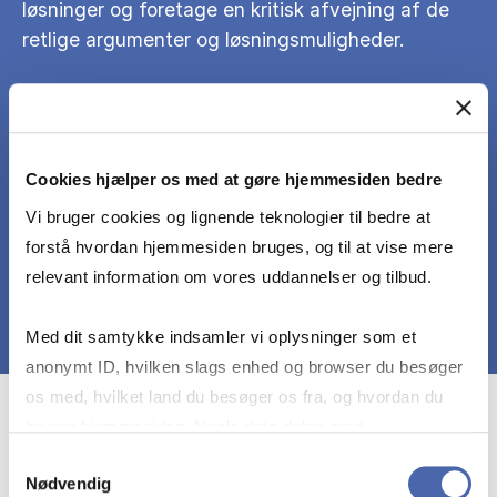
løsninger og foretage en kritisk afvejning af de
retlige argumenter og løsningsmuligheder.
Præsentere løsninger og argumenter på en
systematisk og sammenhængende måde, der
viser overblik, indsigt og forståelse for fagets
Cookies hjælper os med at gøre hjemmesiden bedre
problemstillinger.
Vi bruger cookies og lignende teknologier til bedre at
forstå hvordan hjemmesiden bruges, og til at vise mere
relevant information om vores uddannelser og tilbud.
Med dit samtykke indsamler vi oplysninger som et
anonymt ID, hvilken slags enhed og browser du besøger
os med, hvilket land du besøger os fra, og hvordan du
Course prerequisites
bruger hjemmesiden. Nogle data deles med
tredjepartsværktøjer, som vi bruger til statistik og
Samtykkevalg
Nødvendig
markedsføring. Du bestemmer selv - og kan altid trække