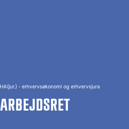
Skip to main content
Search
Men
Da
Home
Arbejdsret
HA(jur.) - erhvervsøkonomi og erhvervsjura
AR­BEJDS­RET