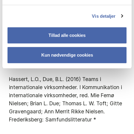
Universitet, Det humanistiske Fakultet.
Vis detaljer
Hassert, L.O., Nielsen, M.F. & Nielsen, R.A.M.
(2016) Møder via video, web eller telefon. I
Tillad alle cookies
Kommunikation i internationale virksomheder,
red. Mie Femø Nielsen; Brian L. Due; Thomas L.
W. Toft; Gitte Gravengaard; Ann Merrit Rikke
Kun nødvendige cookies
Nielsen. Frederiksberg: Samfundslitteratur *
Hassert, L.O., Due, B.L. (2016) Teams i
internationale virksomheder. I Kommunikation i
internationale virksomheder, red. Mie Femø
Nielsen; Brian L. Due; Thomas L. W. Toft; Gitte
Gravengaard; Ann Merrit Rikke Nielsen.
Frederiksberg: Samfundslitteratur *