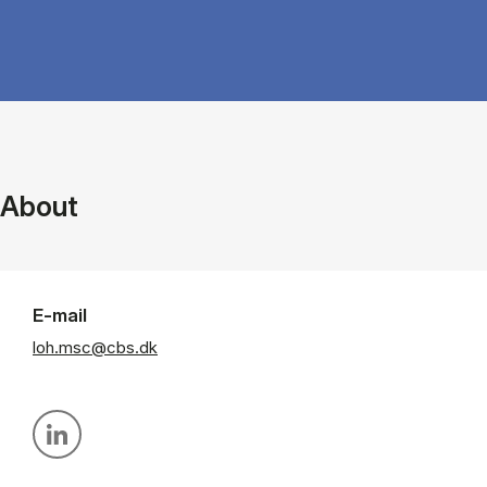
About
E-mail
loh.msc@cbs.dk
Personal linkedin profile