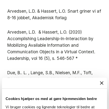
Arvedsen, L.D. & Hassert, L.O. Snart griner vi af
8-16 jobbet, Akademisk forlag
Arvedsen, L.D. & Hassert, L.O. (2020)
Accomplishing Leadership-In-Interaction by
Mobilizing Available Information and
Communication Objects in a Virtual Context.
Leadership, vol 16 (5), s. 546-567 *
Due, B.. L. , Lange, S.B., Nielsen, M.F., Toft,
T.L.W., Landgrebe, J., Nielsen, R., & Hassert,
L.O. (2019) Den andens ansigt: Afdækning af
deltagerorientering via multimodal
interaktionsanalyse. Nydanske sprogstudier.
Cookies hjælper os med at gøre hjemmesiden bedre
1(56), s. 10-51*
Vi bruger cookies og lignende teknologier til bedre at