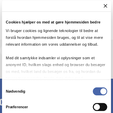
Departments
Department of Economics
Room: POR/16.A-3.36
Cookies hjælper os med at gøre hjemmesiden bedre
Vi bruger cookies og lignende teknologier til bedre at
forstå hvordan hjemmesiden bruges, og til at vise mere
relevant information om vores uddannelser og tilbud.
View research profile and publications
Med dit samtykke indsamler vi oplysninger som et
anonymt ID, hvilken slags enhed og browser du besøger
os med, hvilket land du besøger os fra, og hvordan du
bruger hjemmesiden. Nogle data deles med
tredjepartsværktøjer, som vi bruger til statistik og
Samtykkevalg
Nødvendig
markedsføring. Du bestemmer selv - og kan altid trække
dit samtykke tilbage via knappen nederst til højre.
Præferencer