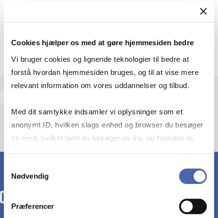
Departments
Department of Digitalization
Room: HOW/60-3.18
Cookies hjælper os med at gøre hjemmesiden bedre
Vi bruger cookies og lignende teknologier til bedre at
forstå hvordan hjemmesiden bruges, og til at vise mere
relevant information om vores uddannelser og tilbud.
View research profile and publications
Med dit samtykke indsamler vi oplysninger som et
anonymt ID, hvilken slags enhed og browser du besøger
os med, hvilket land du besøger os fra, og hvordan du
bruger hjemmesiden. Nogle data deles med
tredjepartsværktøjer, som vi bruger til statistik og
Samtykkevalg
Nødvendig
markedsføring. Du bestemmer selv - og kan altid trække
dit samtykke tilbage via knappen nederst til højre.
Præferencer