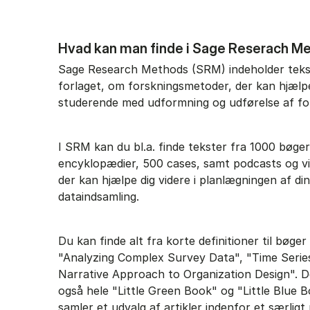
Hvad kan man finde i Sage Reserach M
Sage Research Methods (SRM) indeholder tekst
forlaget, om forskningsmetoder, der kan hjælp
studerende med udformning og udførelse af fo
I SRM kan du bl.a. finde tekster fra 1000 bøger,
encyklopædier, 500 cases, samt podcasts og vi
der kan hjælpe dig videre i planlægningen af di
dataindsamling.
Du kan finde alt fra korte definitioner til bøger
"Analyzing Complex Survey Data", "Time Series 
Narrative Approach to Organization Design". D
også hele "Little Green Book" og "Little Blue B
samler et udvalg af artikler indenfor et særlig