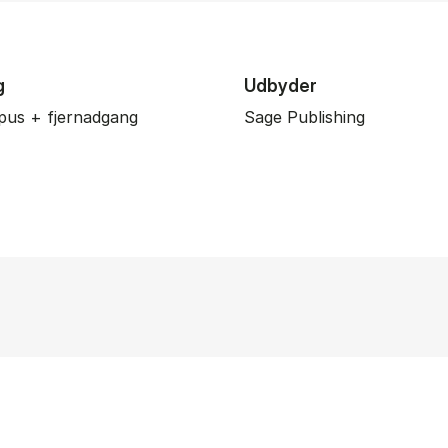
g
Udbyder
pus + fjernadgang
Sage Publishing