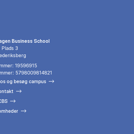
gen Business School
 Plads 3
ederiksberg
mmer: 19596915
mmer: 5798009814821
 os og besøg campus
ontakt
 CBS
somheder