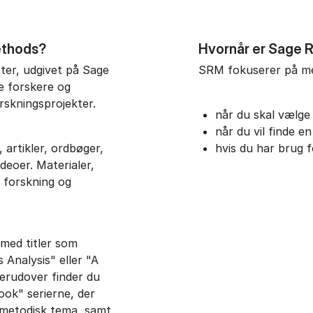
ethods?
Hvornår er Sage 
er, udgivet på Sage
SRM fokuserer på me
e forskere og
rskningsprojekter.
når du skal vælge
når du vil finde e
 artikler, ordbøger,
hvis du har brug 
deoer. Materialer,
n forskning og
 med titler som
Analysis" eller "A
erudover finder du
ook" serierne, der
t metodisk tema, samt