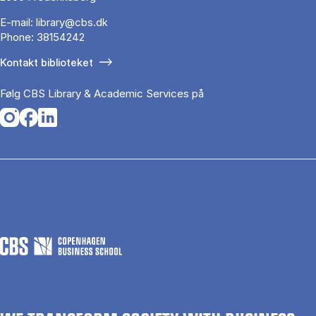
E-mail:
library@cbs.dk
Phone:
38154242
Kontakt biblioteket
Følg CBS Library & Academic Services på
Opens in a new tab
Opens in a new tab
Opens in a new tab