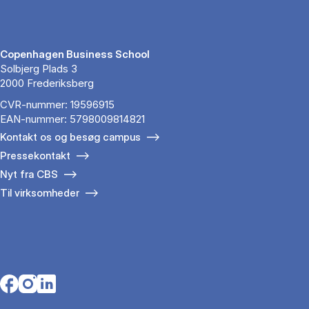
Copenhagen Business School
Solbjerg Plads 3
2000 Frederiksberg
CVR-nummer: 19596915
EAN-nummer: 5798009814821
Kontakt os og besøg campus
Pressekontakt
Nyt fra CBS
Til virksomheder
Opens in a new tab
Opens in a new tab
Opens in a new tab