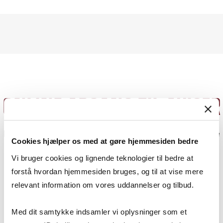
ONLINE ADGANG TIL AVISER
Biblioteket abonnerer på flere aviser og de fysiske
Cookies hjælper os med at gøre hjemmesiden bedre
ligger fremme i biblioteket.
Vi bruger cookies og lignende teknologier til bedre at
Derudover kan CBS-studerende og -ansatte læse
forstå hvordan hjemmesiden bruges, og til at vise mere
aviserne online.
relevant information om vores uddannelser og tilbud.
Med dit samtykke indsamler vi oplysninger som et