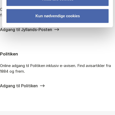
On­li­ne ad­gang til Jyl­lands-Po­sten in­klu­siv e-avi­sen. Find ar­tik­ler
fra 1871 og frem.
Kun nødvendige cookies
Adgang til Jyllands-Posten
Po­li­ti­ken
On­li­ne ad­gang til Po­li­ti­ken in­klu­siv e-avi­sen. Find avis­ar­tik­ler fra
1884 og frem.
Adgang til Politiken