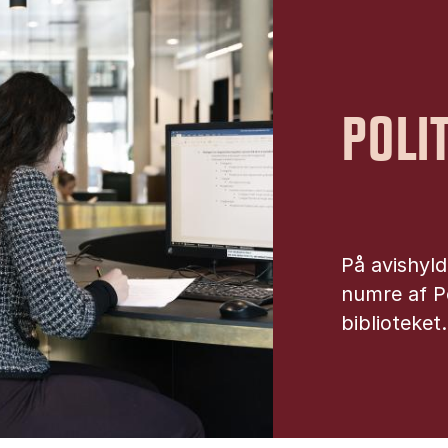
POLI
På avishyld
numre af Po
biblioteket.