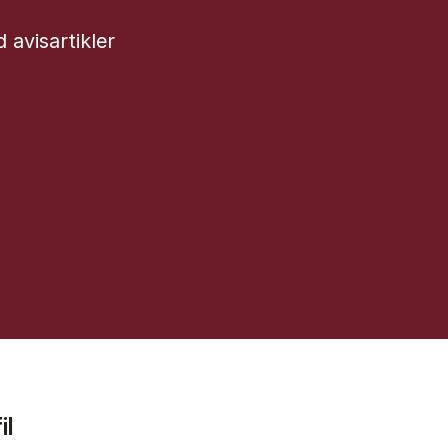
d avisartikler
il