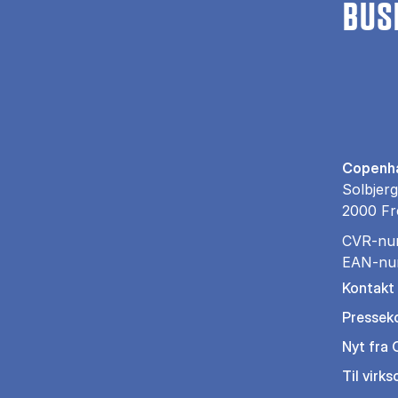
BUS
Copenha
Solbjerg
2000 Fr
CVR-nu
EAN-nu
Kontakt
Pressek
Nyt fra
Til virk