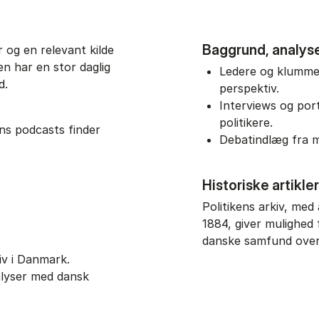
Baggrund, analys
 og en relevant kilde
en har en stor daglig
Ledere og klummer
ld.
perspektiv.
Interviews og por
politikere.
ns podcasts finder
Debatindlæg fra 
Historiske artikle
Politikens arkiv, med 
1884, giver mulighed 
danske samfund over
iv i Danmark.
alyser med dansk