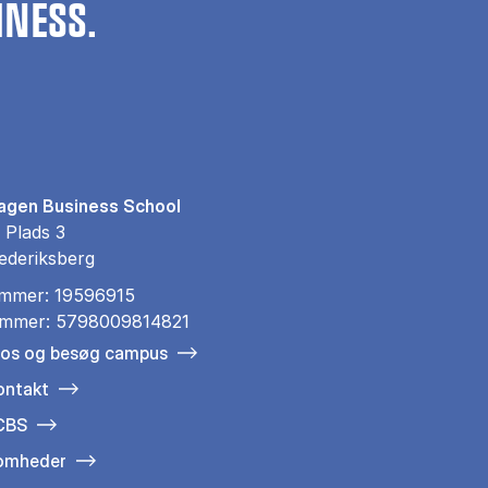
INESS.
gen Business School
 Plads 3
ederiksberg
mmer: 19596915
mmer: 5798009814821
 os og besøg campus
ontakt
 CBS
somheder