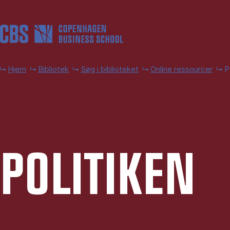
Gå til hovedindhold
Hjem
Bibliotek
Søg i biblioteket
Online ressourcer
P
PO­LI­TI­KEN