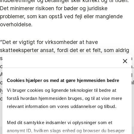
indberetninger og betalinger sker korrekt og til tiden.
Det minimerer risikoen for bøder og juridiske
problemer, som kan opstå ved fejl eller manglende
overholdelse.
”Det er vigtigt for virksomheder at have
skatteeksperter ansat, fordi det er et felt, som aldrig
står stille. Lovgivningen er altid i bevægelse. Det, som
du er ekspert i i dag, er du ikke nødvendigvis i morgen.
Arbejder du med skat, skal du hele tiden lære nye ting
Cookies hjælper os med at gøre hjemmesiden bedre
og holde dig selv opdateret. Så hvis virksomheder skal
lykkedes i at efterleve de gældende regler, kræver
Vi bruger cookies og lignende teknologier til bedre at
det, at de har medarbejdere, som følger udviklingen.”
forstå hvordan hjemmesiden bruges, og til at vise mere
relevant information om vores uddannelser og tilbud.
Med dit samtykke indsamler vi oplysninger som et
anonymt ID, hvilken slags enhed og browser du besøger