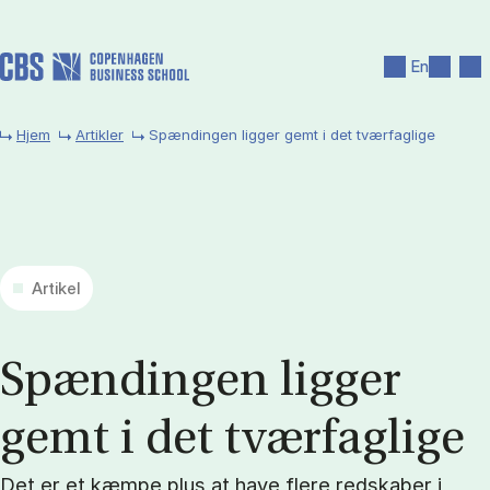
Gå til hovedindhold
Søg
Men
En
Hjem
Artikler
Spændingen ligger gemt i det tværfaglige
Artikel
Spæn­din­gen lig­ger
gemt i det tvær­fag­li­ge
Det er et kæmpe plus at have flere redskaber i