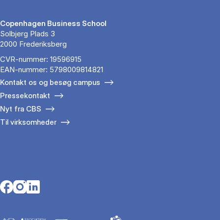
Copenhagen Business School
Solbjerg Plads 3
2000 Frederiksberg
CVR-nummer: 19596915
EAN-nummer: 5798009814821
Kontakt os og besøg campus
Pressekontakt
Nyt fra CBS
Til virksomheder
Opens in a new tab
Opens in a new tab
Opens in a new tab