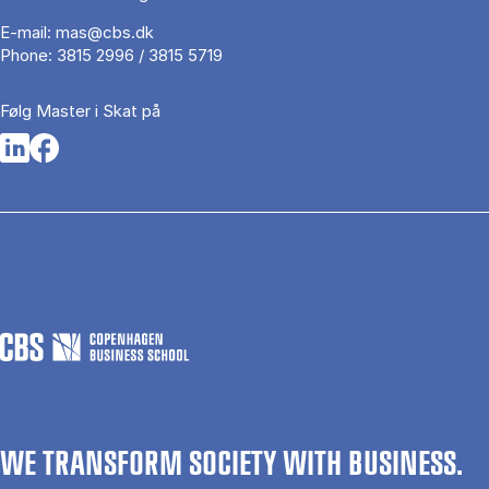
E-mail:
mas@cbs.dk
Phone:
3815 2996 / 3815 5719
Følg Master i Skat på
Opens in a new tab
Opens in a new tab
WE TRANSFORM SOCIETY WITH BUSINESS.