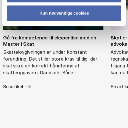
Kun nødvendige cookies
Gå fra kom­pe­ten­ce til eks­per­ti­se med en
Skat er 
Ma­ster i Skat
ad­vo­ka
Skattelovgivningen er under konstant
Advokate
forandring. Det stiller store krav til dig, der
regnska
skal sikre en korrekt håndtering af
tilgang 
skatteopgaven i Danmark. Både i…
kan du 
Se artikel
Se artik