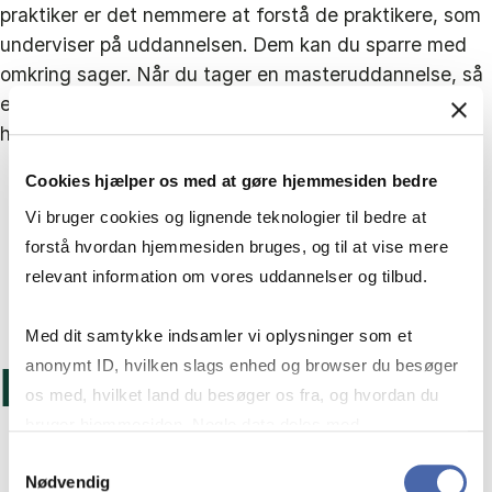
praktiker er det nemmere at forstå de praktikere, som
underviser på uddannelsen. Dem kan du sparre med
omkring sager. Når du tager en masteruddannelse, så
er det også, fordi du gerne vil hæves op på et niveau,
hvor det bliver rigtig nørdet. Det kan professorerne.”
Cookies hjælper os med at gøre hjemmesiden bedre
Vi bruger cookies og lignende teknologier til bedre at
forstå hvordan hjemmesiden bruges, og til at vise mere
relevant information om vores uddannelser og tilbud.
Med dit samtykke indsamler vi oplysninger som et
anonymt ID, hvilken slags enhed og browser du besøger
LÆS MERE
os med, hvilket land du besøger os fra, og hvordan du
bruger hjemmesiden. Nogle data deles med
tredjepartsværktøjer, som vi bruger til statistik og
Samtykkevalg
Nødvendig
markedsføring. Du bestemmer selv - og kan altid trække