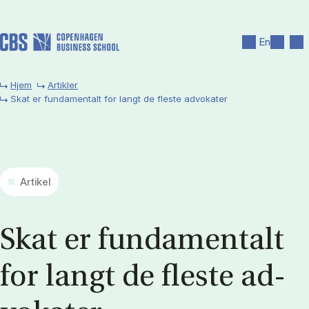
Gå til hovedindhold
Søg
Men
En
Hjem
Artikler
Skat er fundamentalt for langt de fleste advokater
Artikel
Skat er fun­da­men­talt
for langt de fle­ste ad­