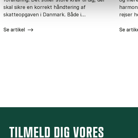
skal sikre en korrekt håndtering af
harmoni
skatteopgaven i Danmark. Både i…
rejser 
Se artikel
Se artik
TILMELD DIG VORES