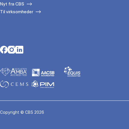
Nyt fra CBS
Til virksomheder
Opens in a new tab
Opens in a new tab
Opens in a new tab
Copyright © CBS 2026