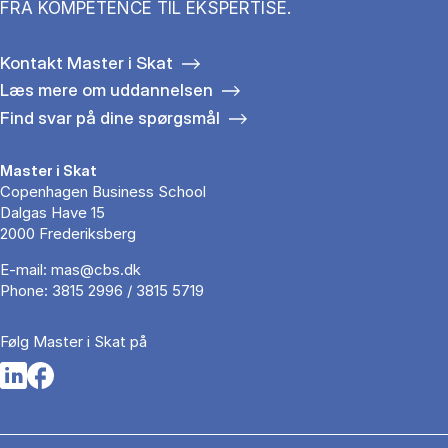
FRA KOMPETENCE TIL EKSPERTISE.
Kontakt Master i Skat
Læs mere om uddannelsen
Find svar på dine spørgsmål
Master i Skat
Copenhagen Business School
Dalgas Have 15
2000 Frederiksberg
E-mail:
mas@cbs.dk
Phone:
3815 2996 / 3815 5719
Følg Master i Skat på
Opens in a new tab
Opens in a new tab