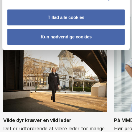
Tillad alle cookies
Kun nødvendige cookies
Vil­de dyr kræ­ver en vild le­der
På MMD l
Det er udfordrende at være leder for mange
Hør pro