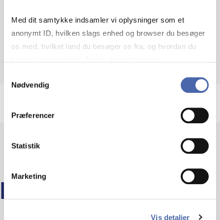
Om ansøgningsprocessen
Med dit samtykke indsamler vi oplysninger som et
anonymt ID, hvilken slags enhed og browser du besøger
os med, hvilket land du besøger os fra, og hvordan du
bruger hjemmesiden. Nogle data deles med
tredjepartsværktøjer, som vi bruger til statistik og
Samtykkevalg
Nødvendig
markedsføring. Du bestemmer selv - og kan altid trække
dit samtykke tilbage via knappen nederst til højre.
Præferencer
Statistik
Marketing
LÆS MERE
Vis detaljer