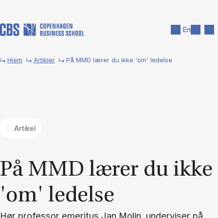
Gå til hovedindhold
Søg
Men
En
Hjem
Artikler
På MMD lærer du ikke 'om' ledelse
Artikel
På MMD læ­rer du ikke
'om' le­del­se
Hør professor emeritus Jan Molin, underviser på