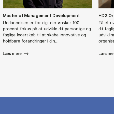
Ma­ster of Ma­na­ge­ment De­ve­l­op­ment
HD2 Or­g
Uddannelsen er for dig, der ønsker 100
Få et u
procent fokus på at udvikle dit personlige og
dit fagl
faglige lederskab til at skabe innovative og
udvikli
holdbare forandringer i din…
organisa
Læs mere
Læs me