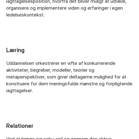
iagttagelsesposition, hvorfra det bliver muligt at udvikle,
organisere og implementere viden og erfaringer i egen
ledelseskontekst.
Læring
Uddannelsen orkestrerer en vifte af konkurrerende
aktiviteter, begreber, modeller, teorier og
metaperspektiver, som giver deltagerne mulighed for at
konstruere for dem meningsfulde mønstre og forpligtende
iagttagelser.
Relationer
Ved at bringe sig selv i spil og gennem den aktive