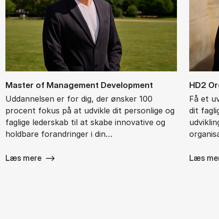
Ma­ster of Ma­na­ge­ment De­ve­l­op­ment
HD2 Or­g
Uddannelsen er for dig, der ønsker 100
Få et u
procent fokus på at udvikle dit personlige og
dit fagl
faglige lederskab til at skabe innovative og
udvikli
holdbare forandringer i din…
organisa
Læs mere
Læs me