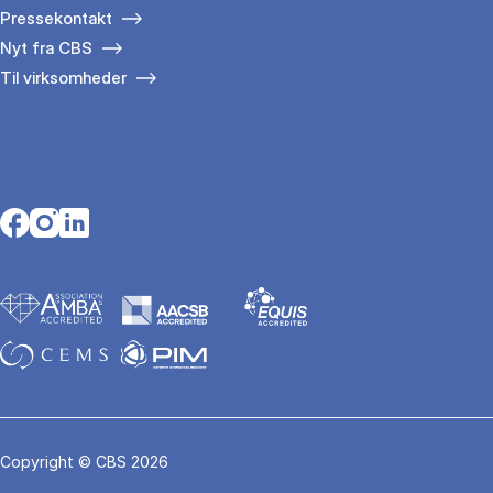
Pressekontakt
Nyt fra CBS
Til virksomheder
Opens in a new tab
Opens in a new tab
Opens in a new tab
Copyright © CBS 2026