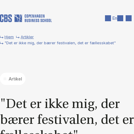
Gå til hovedindhold
Søg
Men
En
Hjem
Artikler
"Det er ikke mig, der bærer festivalen, det er fællesskabet"
Artikel
"Det er ikke mig, der
bæ­rer festi­va­len, det er