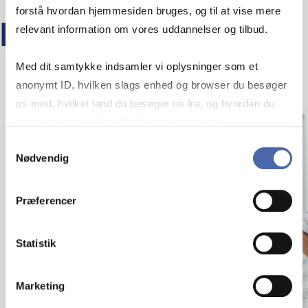
forstå hvordan hjemmesiden bruges, og til at vise mere
LÆS MERE
relevant information om vores uddannelser og tilbud.
Med dit samtykke indsamler vi oplysninger som et
anonymt ID, hvilken slags enhed og browser du besøger
os med, hvilket land du besøger os fra, og hvordan du
bruger hjemmesiden. Nogle data deles med
tredjepartsværktøjer, som vi bruger til statistik og
Samtykkevalg
Nødvendig
markedsføring. Du bestemmer selv - og kan altid trække
dit samtykke tilbage via knappen nederst til højre.
Præferencer
Statistik
Marketing