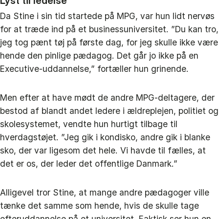
Lyst til ledelse
Da Stine i sin tid startede på MPG, var hun lidt nervøs
for at træde ind på et businessuniversitet. ”Du kan tro,
jeg tog pænt tøj på første dag, for jeg skulle ikke være
hende den pinlige pædagog. Det går jo ikke på en
Executive-uddannelse,” fortæller hun grinende.
Men efter at have mødt de andre MPG-deltagere, der
bestod af blandt andet ledere i ældreplejen, politiet og
skolesystemet, vendte hun hurtigt tilbage til
hverdagstøjet. ”Jeg gik i kondisko, andre gik i blanke
sko, der var ligesom det hele. Vi havde til fælles, at
det er os, der leder det offentlige Danmark.”
Alligevel tror Stine, at mange andre pædagoger ville
tænke det samme som hende, hvis de skulle tage
efteruddannelse på et universitet. Faktisk ser hun en