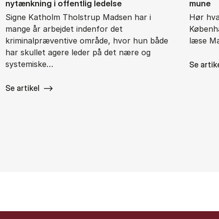
nytænk­ning i of­fent­lig le­del­se
mu­ne
Signe Katholm Tholstrup Madsen har i
Hør hva
mange år arbejdet indenfor det
Københa
kriminalpræventive område, hvor hun både
læse Ma
har skullet agere leder på det nære og
systemiske…
Se artik
Se artikel