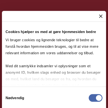
TRE GODE RÅD FRA STINE
Cookies hjælper os med at gøre hjemmesiden bedre
TIL DIG DER OVERVEJER
Vi bruger cookies og lignende teknologier til bedre at
EN MPG
forstå hvordan hjemmesiden bruges, og til at vise mere
relevant information om vores uddannelser og tilbud.
Med dit samtykke indsamler vi oplysninger som et
Tag uddannelsen i dit tempo
anonymt ID, hvilken slags enhed og browser du besøger
Stine nød enormt meget fleksibiliteten i Master-
os med, hvilket land du besøger os fra, og hvordan du
uddannelsen og tog den over seks år. ”For mig har det
bruger hjemmesiden. Nogle data deles med
været et nydelsesforløb læringsmæssigt. Jeg synes
tredjepartsværktøjer, som vi bruger til statistik og
Samtykkevalg
læring kræver fordybelse, og det vinder man ved et
Nødvendig
markedsføring. Du bestemmer selv - og kan altid trække
fleksibelt forløb.”
dit samtykke tilbage via knappen nederst til højre.