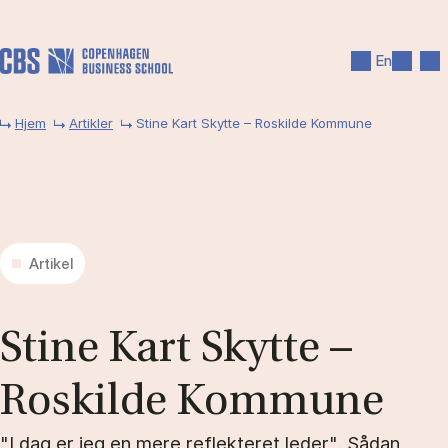
Gå til hovedindhold
Søg
Men
En
Hjem
Artikler
Stine Kart Skytte – Roskilde Kommune
Artikel
Sti­ne Kart Skyt­te –
Roskil­de Kom­mu­ne
"I dag er jeg en mere reflekteret leder". Sådan