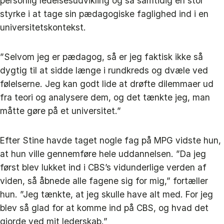
personlig ledelsesudvikling og så samtidig en stor
styrke i at tage sin pædagogiske faglighed ind i en
universitetskontekst.
”Selvom jeg er pædagog, så er jeg faktisk ikke så
dygtig til at sidde længe i rundkreds og dvæle ved
følelserne. Jeg kan godt lide at drøfte dilemmaer ud
fra teori og analysere dem, og det tænkte jeg, man
måtte gøre på et universitet.”
Efter Stine havde taget nogle fag på MPG vidste hun,
at hun ville gennemføre hele uddannelsen. ”Da jeg
først blev lukket ind i CBS’s vidunderlige verden af
viden, så åbnede alle fagene sig for mig,” fortæller
hun. ”Jeg tænkte, at jeg skulle have alt med. For jeg
blev så glad for at komme ind på CBS, og hvad det
gjorde ved mit lederskab.”