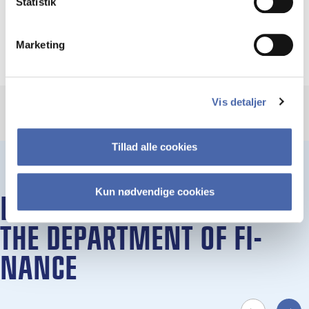
Statistik
fundamentally interdependent in modern data
science.
Marketing
Vis detaljer
Tillad alle cookies
Kun nødvendige cookies
EVENTS AND SE­MI­NARS AT
THE DE­PART­MENT OF FI­
NAN­CE