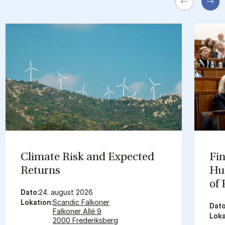
Cli­mate Risk and Ex­pec­ted
Fin
Re­turns
Hub
of
Dato:
24. august 2026
Lokation:
Scandic Falkoner
Dato
Falkoner Allé 9
Loka
2000 Frederiksberg