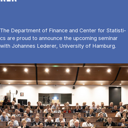
The De­part­ment of Fi­nan­ce and Cen­ter for Sta­ti­sti­
cs are proud to an­no­un­ce the upco­m­ing se­mi­nar
with Johannes Lederer, University of Hamburg.