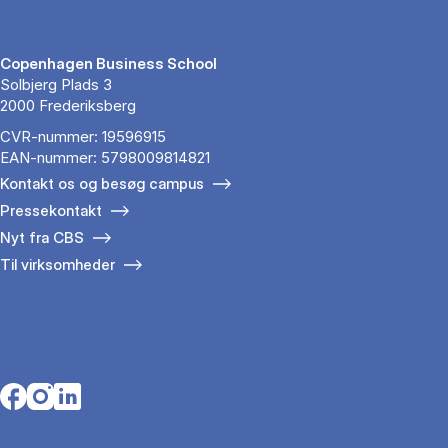
Copenhagen Business School
Solbjerg Plads 3
2000 Frederiksberg
CVR-nummer: 19596915
EAN-nummer: 5798009814821
Kontakt os og besøg campus
Pressekontakt
Nyt fra CBS
Til virksomheder
Opens in a new tab
Opens in a new tab
Opens in a new tab