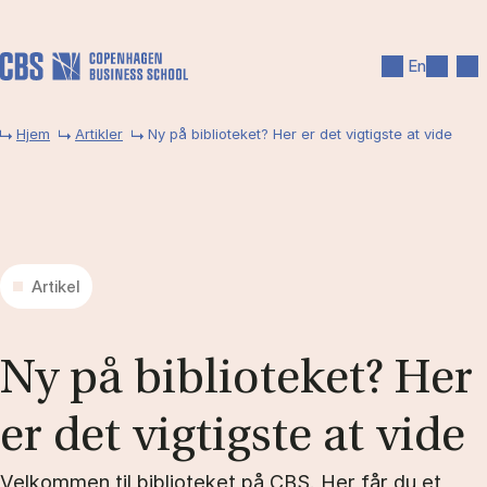
Gå til hovedindhold
Søg
Men
En
Hjem
Artikler
Ny på biblioteket? Her er det vigtigste at vide
Artikel
Ny på bi­bli­o­te­ket? Her
er det vig­tig­ste at vide
Velkommen til biblioteket på CBS. Her får du et