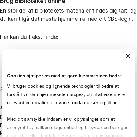
Brug biblioteket online
En stor del af bibliotekets materialer findes digitalt, og
du kan tilgå det meste hjemmefra med dit CBS-login.
Her kan du f.eks. finde:
e-bøger og artikler
markedsrapporter og regnskaber
statistik, lovstof og leksika
Cookies hjælper os med at gøre hjemmesiden bedre
Vi bruger cookies og lignende teknologier til bedre at
Se alle vores Online ressourcer her
forstå hvordan hjemmesiden bruges, og til at vise mere
relevant information om vores uddannelser og tilbud.
Åben 24/7 for CBS'ere
Biblioteket på Solbjerg Plads har åbent hele døgnet.
Med dit samtykke indsamler vi oplysninger som et
Du kan endda købe kaffe hele natten i CBS Library
anonymt ID, hvilken slags enhed og browser du besøger
Kiosk.
os med, hvilket land du besøger os fra, og hvordan du