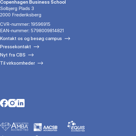
Copenhagen Business School
Solbjerg Plads 3
2000 Frederiksberg
CVR-nummer: 19596915
EAN-nummer: 5798009814821
Kontakt os og besøg campus
Pressekontakt
Nyt fra CBS
Til virksomheder
Opens in a new tab
Opens in a new tab
Opens in a new tab