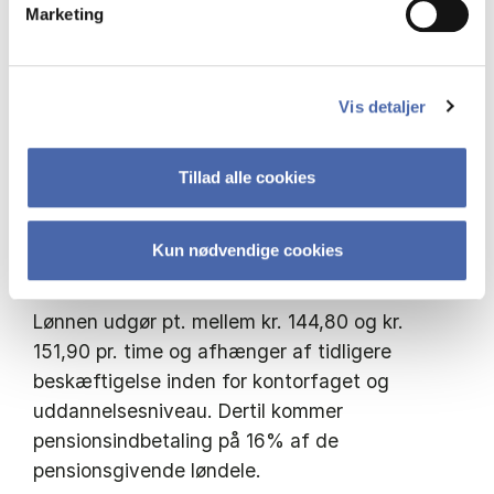
Marketing
Det er en forudsætning for ansættelsen, at du
er aktiv studerende ved en højere læreanstalt.
Vis detaljer
Ansættelse sker i henhold til HK-
organisationsaftalen og Fællesoverenskomsten
Tillad alle cookies
mellem Finansministeriet og Offentligt
Ansattes Organisationer (OAO-S
Kun nødvendige cookies
Fællesoverenskomsten).
Lønnen udgør pt. mellem kr. 144,80 og kr.
151,90 pr. time og afhænger af tidligere
beskæftigelse inden for kontorfaget og
uddannelsesniveau. Dertil kommer
pensionsindbetaling på 16% af de
pensionsgivende løndele.