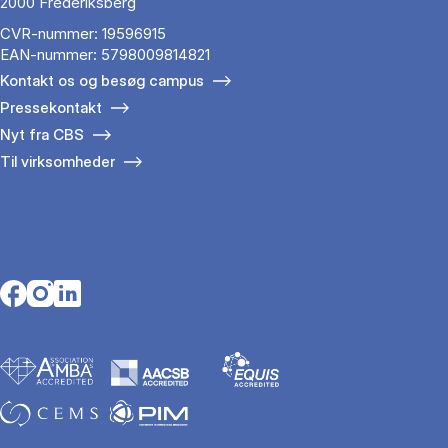
2000 Frederiksberg
CVR-nummer: 19596915
EAN-nummer: 5798009814821
Kontakt os og besøg campus
Pressekontakt
Nyt fra CBS
Til virksomheder
Opens in a new tab
Opens in a new tab
Opens in a new tab