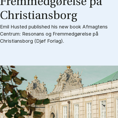
Frem­med­gø­rel­se på
Chri­sti­ans­borg
Emil Husted published his new book Afmagtens
Centrum: Resonans og Fremmedgørelse på
Christiansborg (Djøf Forlag).