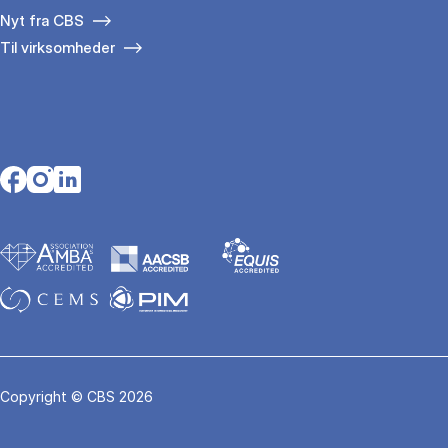
Nyt fra CBS
Til virksomheder
Opens in a new tab
Opens in a new tab
Opens in a new tab
Copyright © CBS 2026