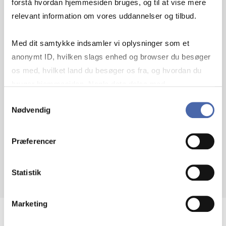
forstå hvordan hjemmesiden bruges, og til at vise mere
relevant information om vores uddannelser og tilbud.
Med dit samtykke indsamler vi oplysninger som et
FIND THE BOOK AT
anonymt ID, hvilken slags enhed og browser du besøger
os med, hvilket land du besøger os fra, og hvordan du
DJØF
bruger hjemmesiden. Nogle data deles med
tredjepartsværktøjer, som vi bruger til statistik og
Samtykkevalg
Nødvendig
markedsføring. Du bestemmer selv - og kan altid trække
Afmagtens Centrum: Resonans og
dit samtykke tilbage via knappen nederst til højre.
Fremmedgørelse på Christiansborg
Præferencer
Statistik
Marketing