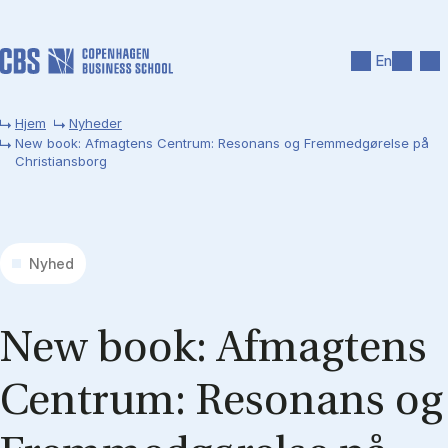
Gå til hovedindhold
Søg
Men
En
Hjem
Nyheder
New book: Afmagtens Centrum: Resonans og Fremmedgørelse på
Christiansborg
Nyhed
New book: Af­mag­tens
Cen­trum: Re­so­nans og