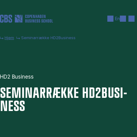
Gå til hovedindhold
Søg
Men
En
Hjem
Seminarrække HD2Business
HD2 Business
SE­MI­NAR­RÆK­KE HD2BU­SI­
NESS