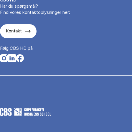
Har du spørgsmål?
Find vores kontaktoplysninger her:
Kontakt
Følg CBS HD på
Opens in a new tab
Opens in a new tab
Opens in a new tab