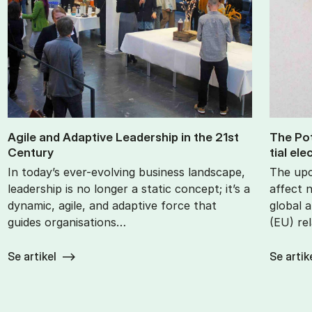
Agile and Ad­apt­ive Lead­er­ship in the 21st
The Po­t
Cen­tury
tial ele
In today’s ever-evolving business landscape,
The upc
leadership is no longer a static concept; it’s a
affect 
dynamic, agile, and adaptive force that
global 
guides organisations…
(EU) re
Se artikel
Se artik