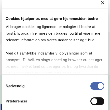
Cookies hjælper os med at gøre hjemmesiden bedre
Vi bruger cookies og lignende teknologier til bedre at
forstå hvordan hjemmesiden bruges, og til at vise mere
relevant information om vores uddannelser og tilbud.
Kursusbeskrivelse
Med dit samtykke indsamler vi oplysninger som et
anonymt ID, hvilken slags enhed og browser du besøger
os med, hvilket land du besøger os fra, og hvordan du
bruger hjemmesiden. Nogle data deles med
tredjepartsværktøjer, som vi bruger til statistik og
Samtykkevalg
Nødvendig
markedsføring. Du bestemmer selv - og kan altid trække
dit samtykke tilbage via knappen nederst til højre.
Præferencer
FLERE KURSER PÅ HD