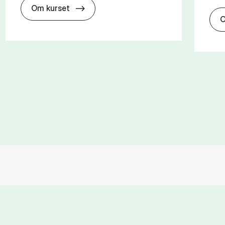
about
Om kurset
O