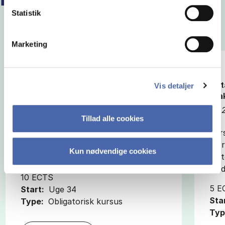
Statistik
Marketing
Driftsoptimering
Dat
Vis detaljer
pra
HD2
HD
Tillad alle cookies
Kurset fokuserer på, hvordan din
Kur
virksomhed løfter indtjeningen ved at
vær
fokusere på omkostningerne og
Kun nødvendige cookies
meto
budgetter.
med
10 ECTS
5 E
Start:
Uge 34
Sta
Type:
Obligatorisk kursus
Typ