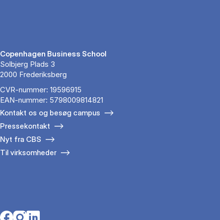
Copenhagen Business School
Solbjerg Plads 3
2000 Frederiksberg
CVR-nummer: 19596915
EAN-nummer: 5798009814821
Kontakt os og besøg campus
Pressekontakt
Nyt fra CBS
Til virksomheder
Opens in a new tab
Opens in a new tab
Opens in a new tab