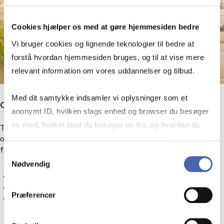
Cookies hjælper os med at gøre hjemmesiden bedre
Vi bruger cookies og lignende teknologier til bedre at
forstå hvordan hjemmesiden bruges, og til at vise mere
relevant information om vores uddannelser og tilbud.
Med dit samtykke indsamler vi oplysninger som et
CBS Summer University
anonymt ID, hvilken slags enhed og browser du besøger
os med, hvilket land du besøger os fra, og hvordan du
Til dig, der vil tage kurser i din sommerferie. Kurserne udbydes
bruger hjemmesiden. Nogle data deles med
også som valgfag til CBS' studerende, og undervisningen
foregår i løbet af sommeren.
tredjepartsværktøjer, som vi bruger til statistik og
Samtykkevalg
Nødvendig
markedsføring. Du bestemmer selv - og kan altid trække
Bachelor courses at Summer University
dit samtykke tilbage via knappen nederst til højre.
Master courses at Summer University
Præferencer
Mere om CBS Summer University