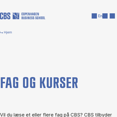
Gå til hovedindhold
Søg
Men
En
Hjem
FAG OG KUR­SER
Vil du læse et eller flere fag på CBS? CBS tilbyder