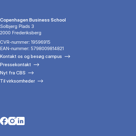
Copenhagen Business School
Solbjerg Plads 3
2000 Frederiksberg
CVR-nummer: 19596915
EAN-nummer: 5798009814821
Kontakt os og besøg campus
Pressekontakt
Nyt fra CBS
Til virksomheder
Opens in a new tab
Opens in a new tab
Opens in a new tab