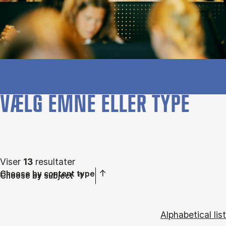
VÆLG EMNE ELLER TYPE
Viser
13
resultater
Choose by content type
Choose by subject
Alphabetical list