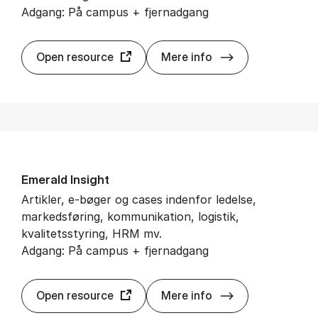
Adgang: På campus + fjernadgang
Bu­si­ness Sour­ce
Open resource
Mere info
Eme­rald In­sight
Artikler, e-bøger og cases indenfor ledelse,
markedsføring, kommunikation, logistik,
kvalitetsstyring, HRM mv.
Adgang: På campus + fjernadgang
Eme­rald In­sight
Open resource
Mere info