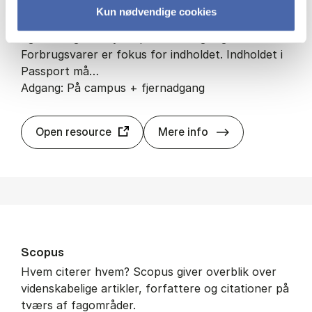
Pas­sport
Kun nødvendige cookies
Find markeds- og virksomhedsrapporter, statistik
og forbrugeranalyser på lande- og regionsniveau.
Forbrugsvarer er fokus for indholdet. Indholdet i
Passport må…
Adgang: På campus + fjernadgang
Pas­sport
Open resource
Mere info
Sco­pus
Hvem citerer hvem? Scopus giver overblik over
videnskabelige artikler, forfattere og citationer på
tværs af fagområder.