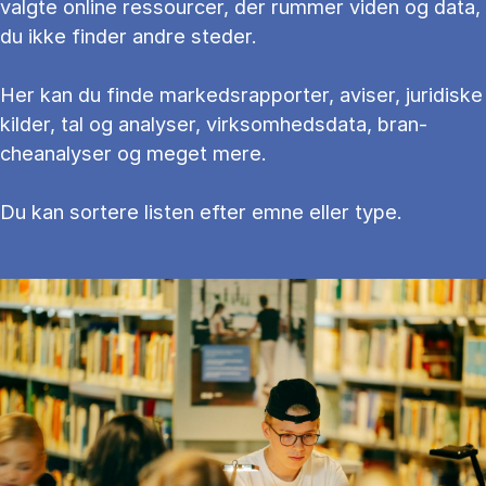
valg­te on­li­ne res­sour­cer, der rum­mer vi­den og data,
du ikke fin­der an­dre ste­der.
Her kan du fin­de mar­keds­rap­por­ter, aviser, juridiske
kilder, tal og ana­ly­ser, virksomhedsdata, bran­
cheanalyser og meget mere.
Du kan sortere li­sten ef­ter emne el­ler type.