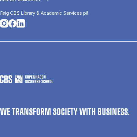
Følg CBS Library & Academic Services på
Opens in a new tab
Opens in a new tab
Opens in a new tab
WE TRANSFORM SOCIETY WITH BUSINESS.