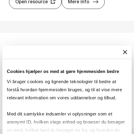
Man­dag Mor­ge
Open resource
Mere info
Or­bis In­tel­lectu­al Pro­per­ty
Orbis Intellectual Property indeholder mere end
110 millioner patentdokumenter fra hele verden
Cookies hjælper os med at gøre hjemmesiden bedre
som kan bruges til analyse af porteføljer, enkelte
Vi bruger cookies og lignende teknologier til bedre at
patenter og innovation.
forstå hvordan hjemmesiden bruges, og til at vise mere
Adgang: På campus + fjernadgang
relevant information om vores uddannelser og tilbud.
Or­bis In­tel­lectu­
Open resource
Mere info
Med dit samtykke indsamler vi oplysninger som et
anonymt ID, hvilken slags enhed og browser du besøger
os med, hvilket land du besøger os fra, og hvordan du