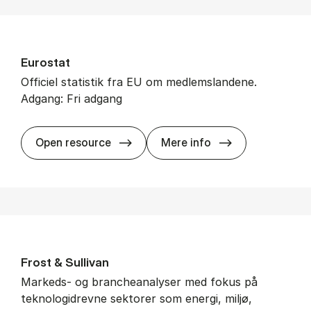
Eu­ro­stat
Officiel statistik fra EU om medlemslandene.
Adgang: Fri adgang
Eu­ro­stat
Open resource
Mere info
Frost & Sul­li­van
Markeds- og brancheanalyser med fokus på
teknologidrevne sektorer som energi, miljø,