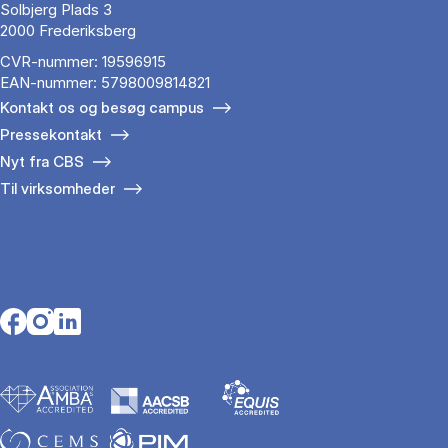
Solbjerg Plads 3
2000 Frederiksberg
CVR-nummer: 19596915
EAN-nummer: 5798009814821
Kontakt os og besøg campus
Pressekontakt
Nyt fra CBS
Til virksomheder
Opens in a new tab
Opens in a new tab
Opens in a new tab