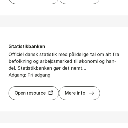
Sta­ti­stik­ban­ken
Of­fi­ci­el dansk sta­ti­stik med på­li­de­li­ge tal om alt fra
be­folk­ning og ar­bejds­mar­ked til øko­no­mi og han­
del. Sta­ti­stik­ban­ken gør det nemt…
Adgang: Fri adgang
Sta­ti­stik­ban­ken
Open resource
Mere info