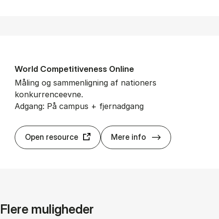
Wor­ld Com­pe­ti­ti­ve­ness On­li­ne
Måling og sammenligning af nationers
konkurrenceevne.
Adgang: På campus + fjernadgang
Wor­ld Com­pe­ti­ti
Open resource
Mere info
Flere muligheder