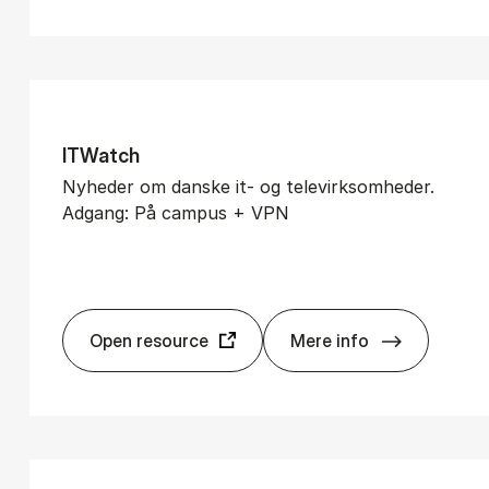
ITWatch
Nyheder om danske it- og televirksomheder.
Adgang: På campus + VPN
Open resource
Mere info
ITWatch