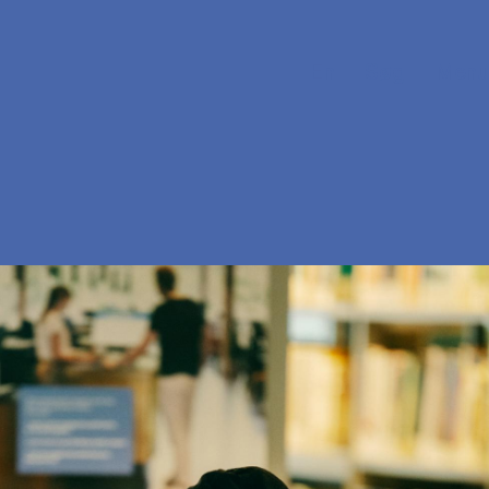
En
Søg
Menu