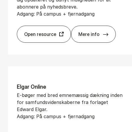
abonnere på nyhedsbreve.
Adgang: På campus + fjernadgang
Open resource
Mere info
Al­tin­get
El­gar On­li­ne
E-bøger med bred emnemæssig dækning inden
for samfundsvidenskaberne fra forlaget
Edward Elgar.
Adgang: På campus + fjernadgang