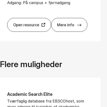
Adgang: På campus + fjernadgang
Open resource
Mere info
ACM Di­gi­tal Li­brary
Flere muligheder
Aca­de­mic Search Eli­te
Tværfaglig database fra EBSCOhost, som
giver adgang til tusindvis af akademiske