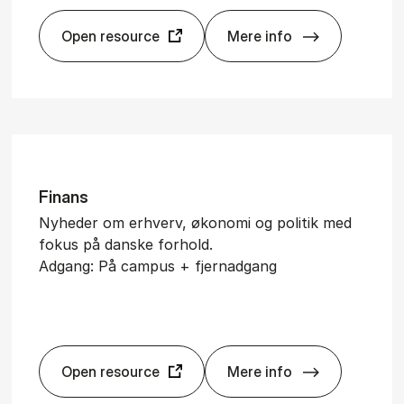
Open resource
Mere info
­ma­te
Eco­no­mist, The
Fi­nans
Nyheder om erhverv, økonomi og politik med
fokus på danske forhold.
Adgang: På campus + fjernadgang
Open resource
Mere info
Fi­nans