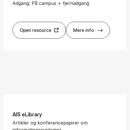
Adgang: På campus + fjernadgang
Open resource
Mere info
Sci­en­ce­Di­rect
AIS eLi­brary
Ar­tik­ler og kon­fe­ren­ce­pa­pi­rer om
informationssystemer.