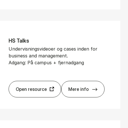
HS Tal­ks
Undervisningsvideoer og cases inden for
business and management.
Adgang: På campus + fjernadgang
Open resource
Mere info
HS Tal­ks