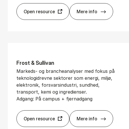
Open resource
Mere info
El­gar On­li­ne
Frost & Sul­li­van
Markeds- og brancheanalyser med fokus på
teknologidrevne sektorer som energi, miljø,
elektronik, forsvarsindustri, sundhed,
transport, kemi og ingredienser.
Adgang: På campus + fjernadgang
Open resource
Mere info
Frost & Sul­li­van