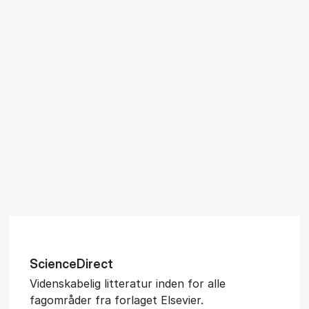
Sci­en­ce­Di­rect
Videnskabelig litteratur inden for alle
fagområder fra forlaget Elsevier.