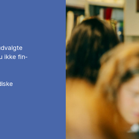
d­valg­te
u ikke fin­
diske