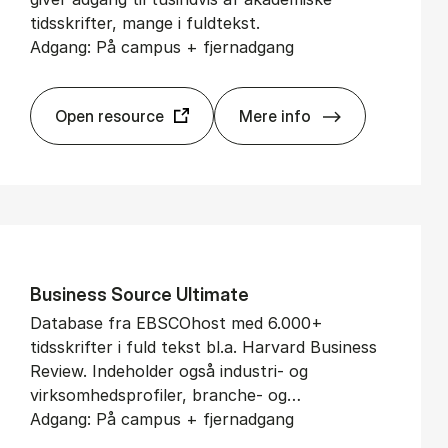
tidsskrifter, mange i fuldtekst.
Adgang: På campus + fjernadgang
Open resource
Mere info
Aca­de­mic Search Eli­
Bu­si­ness Sour­ce Ul­ti­ma­te
Database fra EBSCOhost med 6.000+
tidsskrifter i fuld tekst bl.a. Harvard Business
Review. Indeholder også industri- og
virksomhedsprofiler, branche- og…
Adgang: På campus + fjernadgang