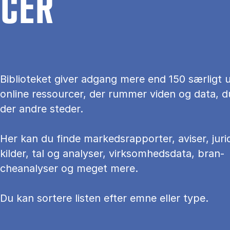
CER
Bi­bli­o­te­ket gi­ver ad­gang mere end 150 sær­ligt u
on­li­ne res­sour­cer, der rum­mer vi­den og data, d
der an­dre ste­der.
Her kan du fin­de mar­keds­rap­por­ter, aviser, juri
kilder, tal og ana­ly­ser, virksomhedsdata, bran­
cheanalyser og meget mere.
Du kan sortere li­sten ef­ter emne el­ler type.