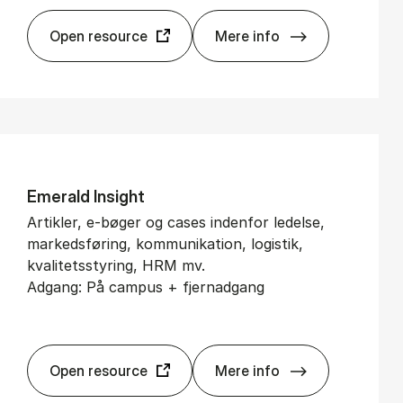
Open resource
Mere info
Bu­si­ness Sour­ce Ul­ti
Eme­rald In­sight
Artikler, e-bøger og cases indenfor ledelse,
markedsføring, kommunikation, logistik,
kvalitetsstyring, HRM mv.
Adgang: På campus + fjernadgang
Open resource
Mere info
Eme­rald In­sight