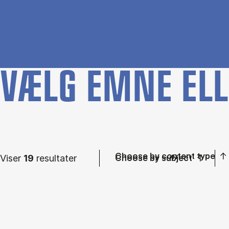
VÆLG EMNE ELL
Choose by content type
Viser
19
resultater
Choose by subject