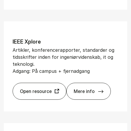
IEEE Xpl­o­re
Artikler, konferencerapporter, standarder og
tidsskrifter inden for ingeniørvidenskab, it og
teknologi.
Adgang: På campus + fjernadgang
Open resource
Mere info
IEEE Xpl­o­re