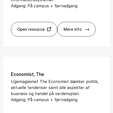
Adgang: På campus + fjernadgang
Open resource
Mere info
te
AIS eLi­brary
Eco­no­mist, The
Ugemagasinet The Economist dækker politik,
aktuelle tendenser samt alle aspekter af
business og handel på verdensplan.
Adgang: På campus + fjernadgang