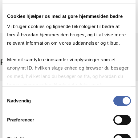
Cookies hjælper os med at gøre hjemmesiden bedre
Vi bruger cookies og lignende teknologier til bedre at
forstå hvordan hjemmesiden bruges, og til at vise mere
relevant information om vores uddannelser og tilbud.
Med dit samtykke indsamler vi oplysninger som et
Fakta
anonymt ID, hvilken slags enhed og browser du besøger
os med, hvilket land du besøger os fra, og hvordan du
bruger hjemmesiden. Nogle data deles med
Omfang
tredjepartsværktøjer, som vi bruger til statistik og
Samtykkevalg
Nødvendig
markedsføring. Du bestemmer selv - og kan altid trække
Fokus på danske forhold, men også nyheder om EU og
USA. Adgang til alle nicheområder.
dit samtykke tilbage via knappen nederst til højre.
Periode
Præferencer
Aktualitet
Adgang