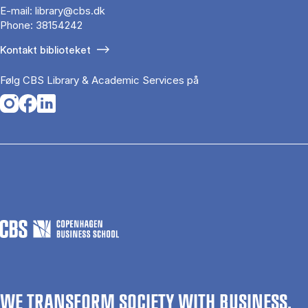
E-mail:
library@cbs.dk
Phone:
38154242
Kontakt biblioteket
Følg CBS Library & Academic Services på
Opens in a new tab
Opens in a new tab
Opens in a new tab
WE TRANSFORM SOCIETY WITH BUSINESS.