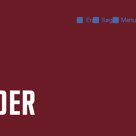
En
Søg
Menu
­DER