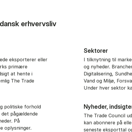
 dansk erhvervsliv
Sektorer
ede eksporterer eller
I tilknytning til mark
rks primære
og nyheder. Branchern
sigt at hente i
Digitalisering, Sundh
emlig The Trade
Vand og Miljø, Forsva
Under hver sektor k
Nyheder, indsigte
politiske forhold
i det pågældende
The Trade Council u
heder. På
kan abonnere på eller
e oplysninger.
seneste eksporttal o