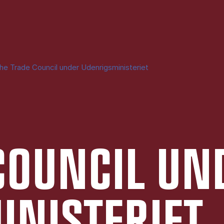
he Trade Council under Udenrigsministeriet
CO­UN­CIL UN
NI­STE­RI­ET