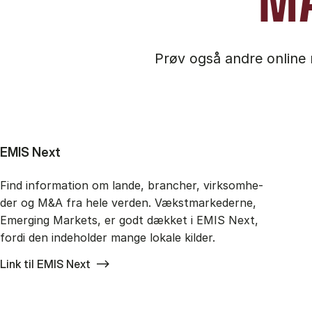
MA
Prøv også andre online 
EMIS Next
Find in­for­ma­tion om lan­de, bran­cher, virk­som­he­
der og M&A fra hele ver­den. Vækst­mar­ke­der­ne,
Emer­ging Mar­kets, er godt dæk­ket i EMIS Next,
for­di den in­de­hol­der man­ge lo­ka­le kil­der.
Link til EMIS Next