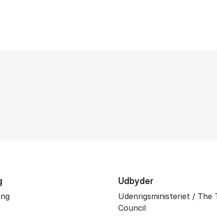
g
Udbyder
ang
Udenrigsministeriet / The 
Council