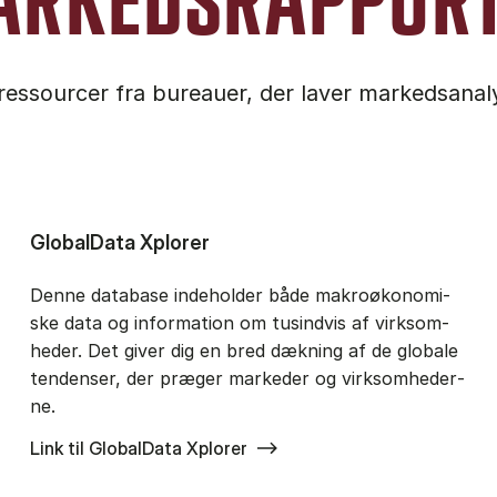
RKEDSRAPPOR
ressourcer fra bureauer, der laver markedsanalys
GlobalData Xplorer
Den­ne da­ta­ba­se in­de­hol­der både ma­kroø­ko­no­mi­
ske data og in­for­ma­tion om tu­sind­vis af virk­som­
he­der. Det gi­ver dig en bred dæk­ning af de glo­ba­le
ten­den­ser, der præ­ger mar­ke­der og virk­som­he­der­
ne.
Link til GlobalData Xplorer