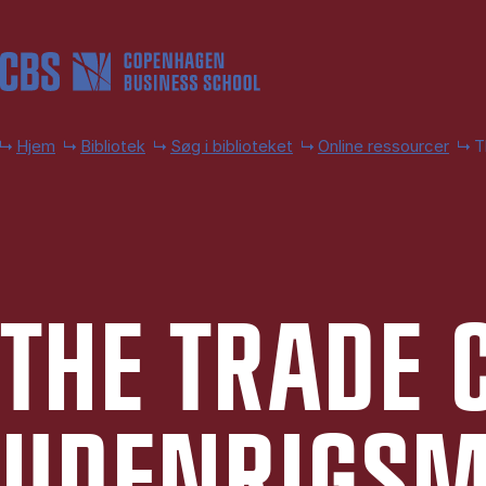
Gå til hovedindhold
Hjem
Bibliotek
Søg i biblioteket
Online ressourcer
T
THE TRA­DE 
UDEN­RIGS­MI­