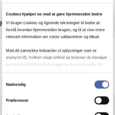
Cookies hjælper os med at gøre hjemmesiden bedre
Fakta
Vi bruger cookies og lignende teknologier til bedre at
forstå hvordan hjemmesiden bruges, og til at vise mere
relevant information om vores uddannelser og tilbud.
Omfang
Med dit samtykke indsamler vi oplysninger som et
2.5+ mio. referencer
anonymt ID, hvilken slags enhed og browser du besøger
Adgang
os med, hvilket land du besøger os fra, og hvordan du
På campus + fjernadgang
bruger hjemmesiden. Nogle data deles med
Udbyder
tredjepartsværktøjer, som vi bruger til statistik og
Samtykkevalg
The PhilPapers Foundation
Nødvendig
markedsføring. Du bestemmer selv - og kan altid trække
dit samtykke tilbage via knappen nederst til højre.
Præferencer