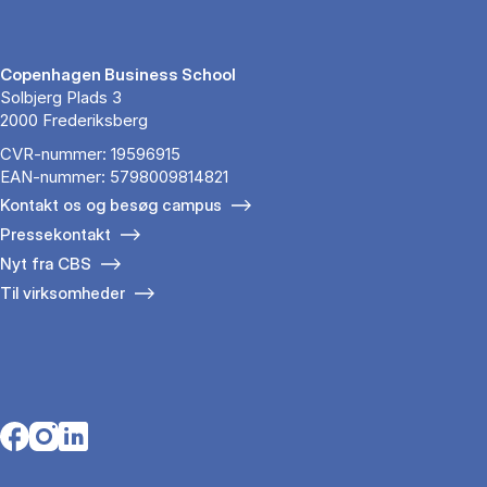
Copenhagen Business School
Solbjerg Plads 3
2000 Frederiksberg
CVR-nummer: 19596915
EAN-nummer: 5798009814821
Kontakt os og besøg campus
Pressekontakt
Nyt fra CBS
Til virksomheder
Opens in a new tab
Opens in a new tab
Opens in a new tab