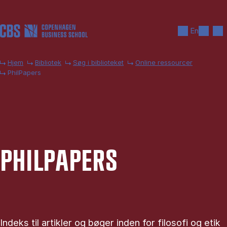
Gå til hovedindhold
Søg
Men
En
Hjem
Bibliotek
Søg i biblioteket
Online ressourcer
PhilPapers
PHIL­PA­PERS
Indeks til artikler og bøger inden for filosofi og etik