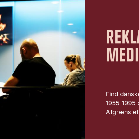
REKL
MED
Find danske
1955-1995 
Afgræns eft