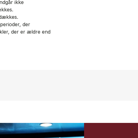
indgår ikke
ækkes.
 dækkes.
perioder, der
kler, der er ældre end