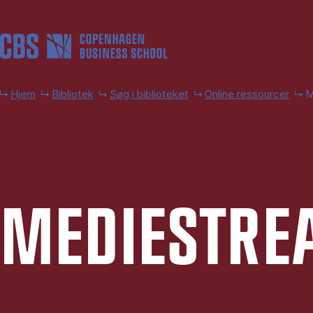
Gå til hovedindhold
Hjem
Bibliotek
Søg i biblioteket
Online ressourcer
M
ME­DI­E­STR