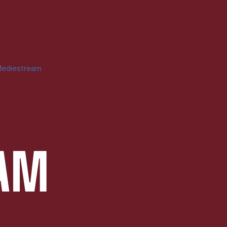
ediestream
EAM