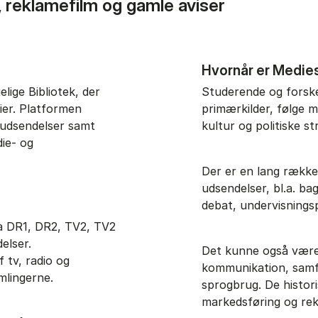
 reklamefilm og gamle aviser
Hvornår er Medie
lige Bibliotek, der
Studerende og forske
ier. Platformen
primærkilder, følge 
v-udsendelser samt
kultur og politiske 
ie- og
Der er en lang række
udsendelser, bl.a. 
debat, undervisnings
ra DR1, DR2, TV2, TV2
elser.
Det kunne også være 
 tv, radio og
kommunikation, samfu
mlingerne.
sprogbrug. De histori
markedsføring og rek