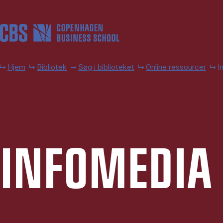
Gå til hovedindhold
Hjem
Bibliotek
Søg i biblioteket
Online ressourcer
I
IN­FO­ME­DIA