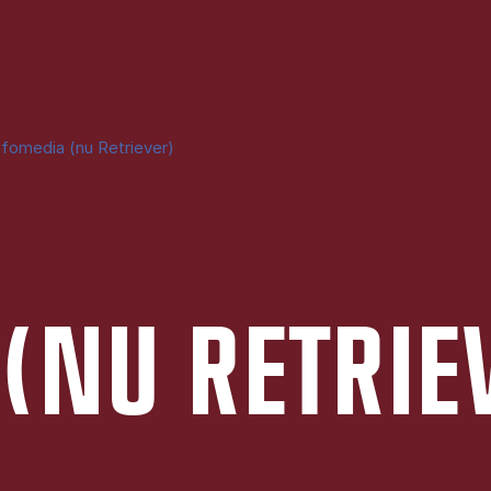
nfomedia (nu Retriever)
 (NU RE­TRI­E