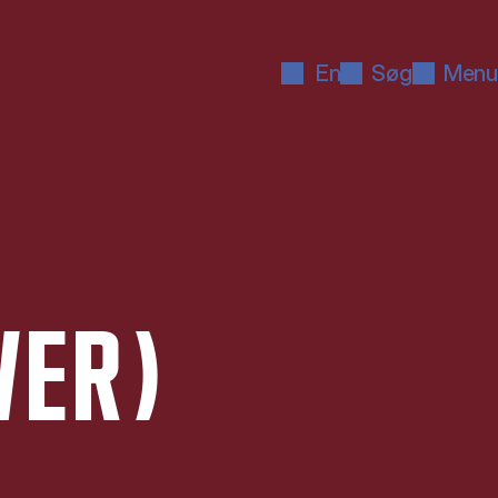
En
Søg
Menu
­VER)