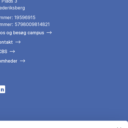
 Plads 3
ederiksberg
mmer: 19596915
mmer: 5798009814821
 os og besøg campus
ontakt
 CBS
somheder
n a new tab
s in a new tab
pens in a new tab