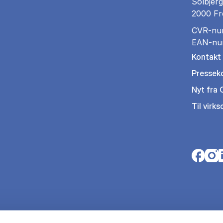
Solbjerg
2000 Fr
CVR-nu
EAN-nu
Kontakt
Pressek
Nyt fra
Til virk
Opens i
Open
O